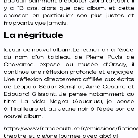
pas suffisamment à écouter
Gibraltar
, sorti il
y a 13 ans, alors que cet album, et cette
chanson en particulier, son plus justes et
frappants que jamais.
La négritude
Ici, sur ce nouvel album,
Le jeune noir à l’épée
,
du nom d’un tableau de Pierre Puvis de
Chavanne, exposé au musée d’Orsay, il
continue une réflexion profonde et engagée.
Une réflexion directement affiliée aux écrits
de Léopold Sédar Senghor, Aimé Césaire et
Edouard Glissant. Je pense notamment au
titre
La vida Negra (Aquarius),
je pense
à
Tirailleurs
et au
Jeune noir à l’épée
sur ce
nouvel album.
https://www.franceculture.fr/emissions/fiction
theatre-et-cie/une-journee-avec-abd-al-