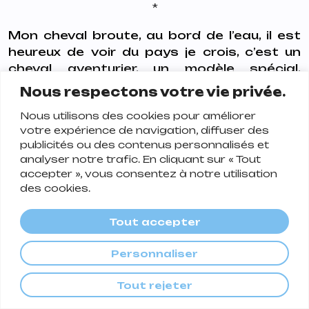
*
Mon cheval broute, au bord de l’eau, il est
heureux de voir du pays je crois, c’est un
cheval aventurier, un modèle spécial,
inventé pour l’occasion. J’ai remarqué une
Nous respectons votre vie privée.
barque. J’aime les barques. Je ne sais pas
Nous utilisons des cookies pour améliorer
ramer en revanche. J’ai décidé d’apprendre
votre expérience de navigation, diffuser des
ou de me tromper. Un peu à la dérive dans la
publicités ou des contenus personnalisés et
brume du matin, des canards se moquent
analyser notre trafic. En cliquant sur « Tout
de moi, en symphonie. Je pense que je suis
accepter », vous consentez à notre utilisation
au milieu et je lance mon épée-bout-de-bois.
des cookies.
Je rêve de quelque chose et il n’y a rien. Le
lac n’est pas immense. Je rame. Je dis
Tout accepter
quelque chose. Pas grand chose.
Personnaliser
Mon destrier n’a pas bougé. Les jeunes qui
faisaient l’amour regrettent et se disent
Tout rejeter
que le lycée est terminé et que maintenant