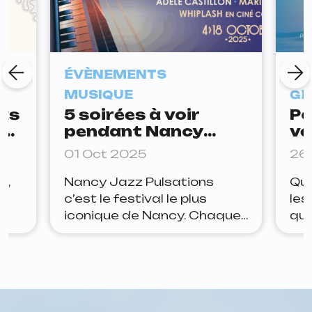
ÉVÈNEMENTS
ÉV
MUSIQUE
GÉ
as
5 soirées à voir
Po
t
pendant Nancy
ve
Jazz Pulsations
In
01 Oct 2025
26
Gé
Sa
g,
Nancy Jazz Pulsations
Que
Vo
c’est le festival le plus
les
iconique de Nancy. Chaque
que
 Le
année, c’est rendez-vous
mal
ème
obligatoire au parc de la
car
 au
Pépinière et dans toute la
le 
ville pour deux semaines
Géo
entières de concerts, avec
tou