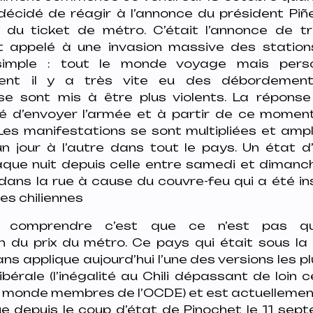
décidé de réagir à l’annonce du président Pi
 du ticket de métro. C’était l’annonce de t
nt appelé à une invasion massive des station
 simple : tout le monde voyage mais pers
ent il y a très vite eu des débordement
se sont mis à être plus violents. La répons
é d’envoyer l’armée et à partir de ce moment-
Les manifestations se sont multipliées et ampli
un jour à l’autre dans tout le pays. Un état 
que nuit depuis celle entre samedi et dimanch
r dans la rue à cause du couvre-feu qui a été i
es chiliennes
t comprendre c’est que ce n’est pas qu
 du prix du métro. Ce pays qui était sous la d
s applique aujourd’hui l’une des versions les p
ibérale (l’inégalité au Chili dépassant de loin c
 monde membres de l’OCDE) et est actuelleme
ue depuis le coup d’état de Pinochet le 11 sep