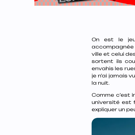
On est le jeu
accompagnée pa
ville et celui d
sortent ils co
envahis les rue
je n’ai jamais v
la nuit.
Comme c’est im
université est
expliquer un peu