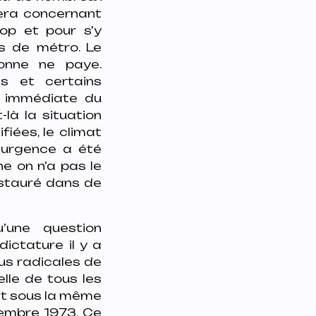
ñera concernant
rop et pour s’y
s de métro. Le
onne ne paye.
s et certains
e immédiate du
là la situation
fiées, le climat
d’urgence a été
e on n’a pas le
nstauré dans de
’une question
ictature il y a
lus radicales de
elle de tous les
nt sous la même
tembre 1973. Ce