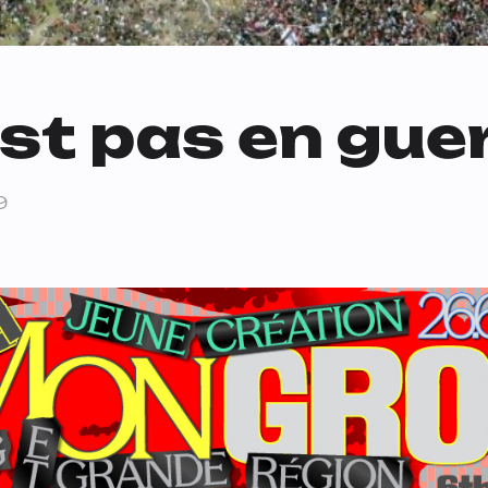
’est pas en gue
9