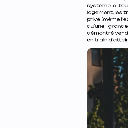
système a touc
logement, les 
privé (même l’ea
qu’une grande
démontré vendr
en train d’attei