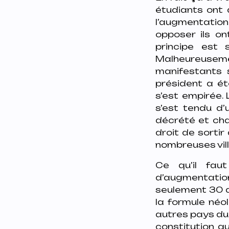
étudiants ont 
l’augmentation
opposer ils o
principe est
Malheureusem
manifestants 
président a ét
s’est empirée. 
s’est tendu d’
décrété et cha
droit de sorti
nombreuses vill
Ce qu’il fau
d’augmentation
seulement 30 an
la formule néol
autres pays du
constitution q