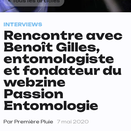
< Tous les articles
INTERVIEWS
Rencontre avec
Benoît Gilles,
entomologiste
et fondateur du
webzine
Passion
Entomologie
Par
Première Pluie
7 mai 2020