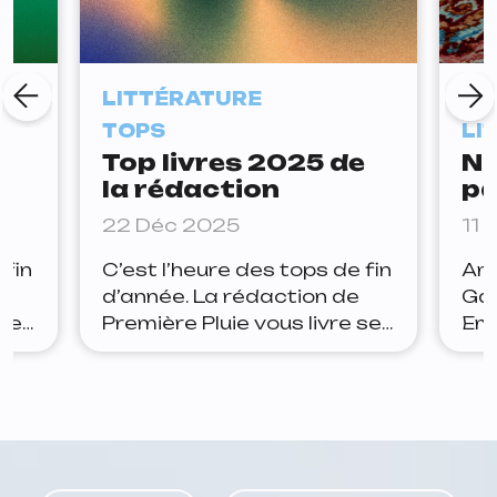
LITTÉRATURE
À 
TOPS
LI
e
Top livres 2025 de
No
la rédaction
pa
de
22 Déc 2025
11 
li
 fin
C’est l’heure des tops de fin
Amé
d’année. La rédaction de
Ga
 ses
Première Pluie vous livre ses
Emm
24.
lectures préférées de
Mau
2025. ARTHUR 1. Mon vrai
etc
nom est Elisabeth — Adèle
pr
es
Yon 2. Les Forces — Laura
re
Vazquez 3. La faille —
con
ar
Blandine Rinkel 4. Un lieu
tro