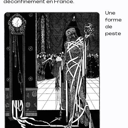
déconfinement en France.
Une
forme
de
peste