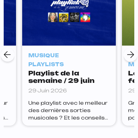
MUSIQUE
AG
PLAYLISTS
MU
Playlist de la
Le
semaine / 29 juin
fe
ce
29 Juin 2026
29 
eur
Une playlist avec le meilleur
Gro
des dernières sorties
mei
ls
musicales ? Et les conseils
pou
ter
de la rédaction pour rester
Gen
à jour ? Lets go. Arthur Joe
div