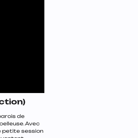
action)
parois de
oelleuse. Avec
ne petite session