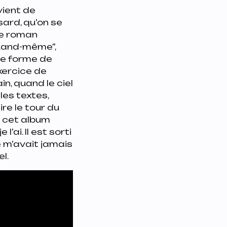
vient de
sard, qu’on se
le roman
quand-même”,
le forme de
exercice de
n, quand le ciel
les textes,
ire le tour du
de cet album
ai. Il est sorti
 m’avait jamais
el.