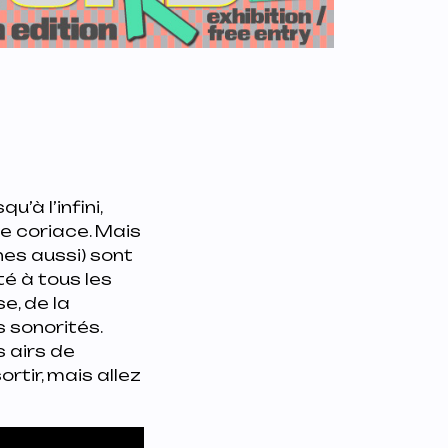
’à l’infini,
e coriace. Mais
nnes aussi) sont
té à tous les
e, de la
 sonorités.
 airs de
sortir, mais allez