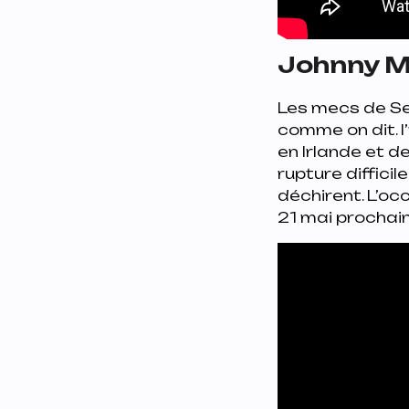
Johnny Ma
Les mecs de Sen
comme on dit.
en Irlande et d
rupture difficile
déchirent. L’oc
21 mai prochain