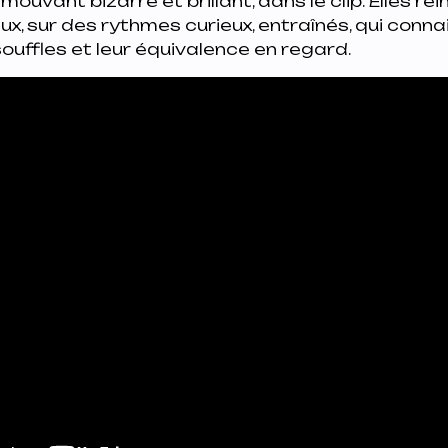
mouvant bizarre et brillant, dans le clip. Elles ré
ux, sur des rythmes curieux, entraînés, qui conn
souffles et leur équivalence en regard.