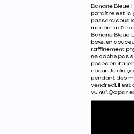
Banane Bleue
,
paraître est la
passera sous l
méconnu d’un au
Banane Bleue. 
boxe, en douceu
raffinement phy
ne cache pas se
posés en italien
coeur. Je dis ç
pendant des mois
vendredi, il est
vu nu
”. Ça par 