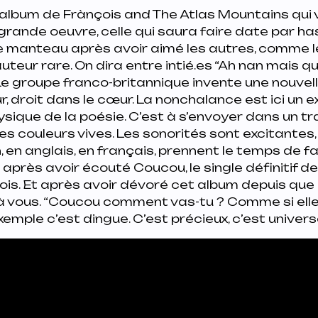
 l’album de Frànçois and The Atlas Mountains qui 
 grande oeuvre, celle qui saura faire date par ha
e manteau après avoir aimé les autres, comme 
teur rare. On dira entre intié.es “Ah nan mais 
Le groupe franco-britannique invente une nouvel
r, droit dans le cœur. La nonchalance est ici un 
sique de la poésie. C’est à s’envoyer dans un trai
s couleurs vives. Les sonorités sont excitantes, 
, en anglais, en français, prennent le temps de fa
a après avoir écouté
Coucou
, le single définitif 
. Et après avoir dévoré cet album depuis que je l’
 à vous.
“Coucou comment vas-tu ? Comme si elle
exemple c’est dingue. C’est précieux, c’est univers