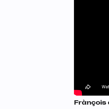
Frànçois 