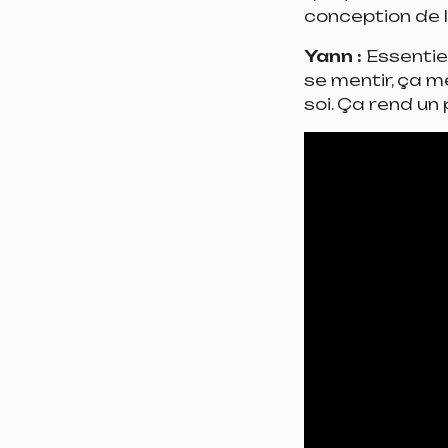
conception de la
Yann :
Essentiel
se mentir, ça m
soi. Ça rend un 