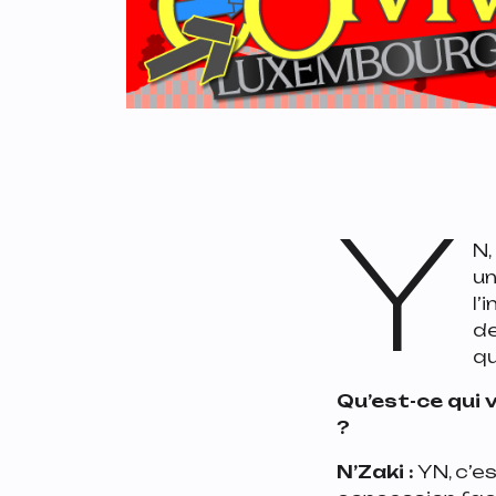
Y
N,
un
l’
de
qu
Qu’est-ce qui v
?
N’Zaki :
YN, c’e