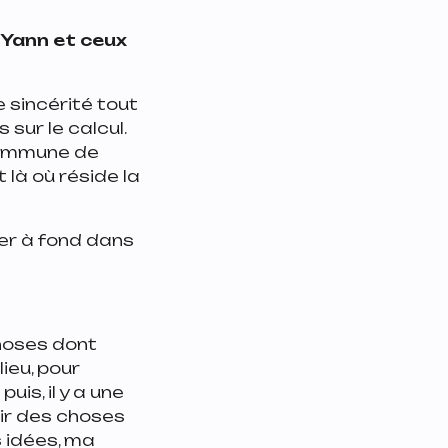
 Yann et ceux
 sincérité tout
sur le calcul.
 commune de
 là où réside la
ler à fond dans
choses dont
ieu, pour
is, il y a une
rtir des choses
s idées, ma