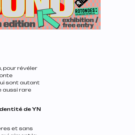
, pour révéler
conte
qui sont autant
e aussi rare
’identité de YN
ères et sans