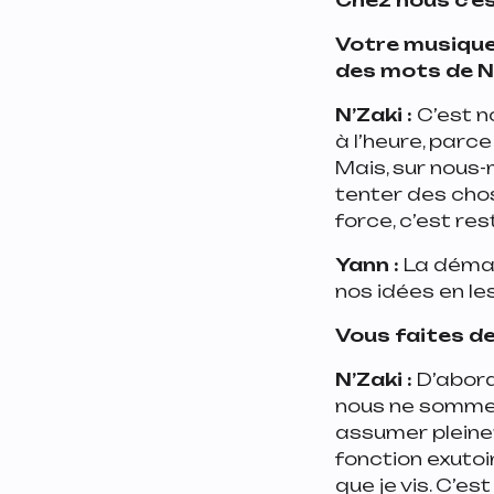
Votre musique 
des mots de N.
N’Zaki :
C’est n
à l’heure, parc
Mais, sur nous-
tenter des chos
force, c’est re
Yann :
La démarc
nos idées en l
Vous faites de
N’Zaki :
D’abord,
nous ne sommes 
assumer pleinem
fonction exutoir
que je vis. C’e