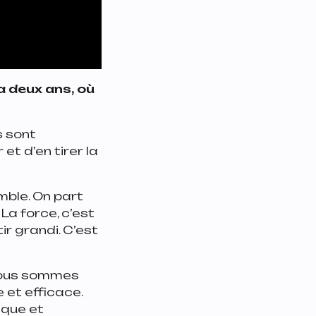
 a deux ans, où
s sont
et d’en tirer la
mble. On part
La force, c’est
ir grandi. C’est
 nous sommes
e et efficace.
ique et