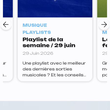
MUSIQUE
AG
PLAYLISTS
MU
Playlist de la
Le
semaine / 29 juin
fe
ce
29 Juin 2026
29 
eur
Une playlist avec le meilleur
Gro
des dernières sorties
mei
ls
musicales ? Et les conseils
pou
ter
de la rédaction pour rester
Gen
à jour ? Lets go. Arthur Joe
div
e
la panic — tudum Depuis
tou
ans
quelques semaines, Joe la
FES
panic teasait ce nouveau
DA