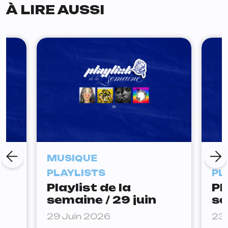
À LIRE AUSSI
MUSIQUE
MU
PLAYLISTS
PL
Playlist de la
Pl
semaine / 29 juin
se
29 Juin 2026
23 