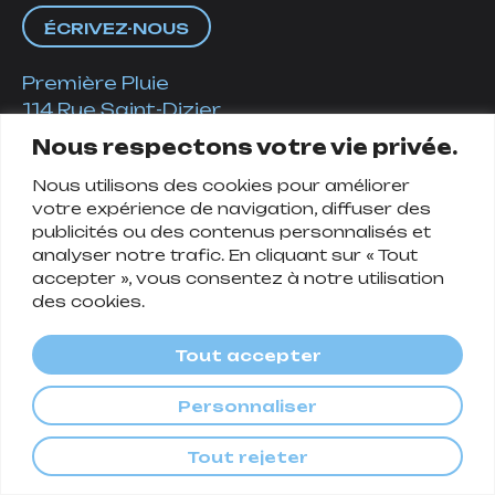
ÉCRIVEZ-NOUS
Première Pluie
114 Rue Saint-Dizier
54000 NANCY
Nous respectons votre vie privée.
contact@premierepluie.com
Nous utilisons des cookies pour améliorer
votre expérience de navigation, diffuser des
publicités ou des contenus personnalisés et
06 51 14 01 19
analyser notre trafic. En cliquant sur « Tout
accepter », vous consentez à notre utilisation
des cookies.
Suivez-nous
Tout accepter
Personnaliser
Tout rejeter