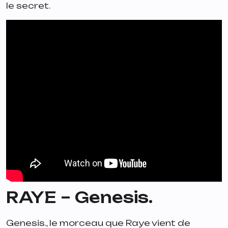
le secret.
RAYE –
Genesis.
Genesis.
, le morceau que Raye vient de