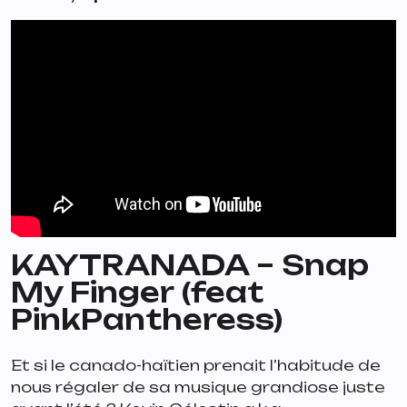
KAYTRANADA –
Snap
My Finger
(feat
PinkPantheress)
Et si le canado-haïtien prenait l’habitude de
nous régaler de sa musique grandiose juste