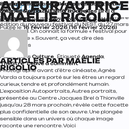
AUTEUR/AUTRICE 
Passer au contenu
Navigation principale
À Mille Ailleurs : et si le théâtre arrêtait de
Pourquoi il faut venir au nouveau festival À
5 bonnes raisons d’aller voir l’exposition
parler “des” jeunes pour parler “avec” eux ? On
Mille Ailleurs du NEST à Thionville
d’Agnès Varda au Centre Jacques Brel à
MAÉLIE RIGOLIO
vous présente les raisons de venir à la première
Thionville
Publié le
26 mars 2026
(26 mars 2026)
édition du nouveau festival du NEST, du 27 mars
Publié le
16 février 2026
(16 février 2026)
au 02 avril. On connaît la formule « festival pour
la jeunesse ». Souvent, ça veut dire des
spectacles
Publié dans
Culture
Étiqueté
Agenda
,
ARTICLES PAR MAÉLIE
on Pourquoi il faut 
Théâtre
Leave a comment
RIGOLIO
Photographe avant d’être cinéaste, Agnès
Varda a toujours porté sur les êtres un regard
curieux, tendre et profondément humain.
L’exposition Autoportraits, Autres portraits,
présentée au Centre Jacques Brel à Thionville
jusqu’au 28 mars prochain, révèle cette facette
plus confidentielle de son œuvre. Une plongée
sensible dans un univers où chaque image
raconte une rencontre. Voici