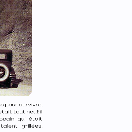
 pour survivre,
ait tout neuf, il
opain qui était
ient grillées.