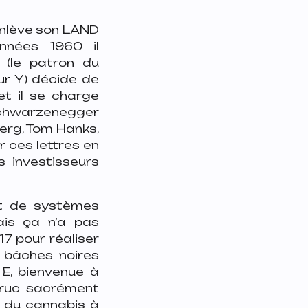
 enlève son LAND
nées 1960 il
 (le patron du
r Y) décide de
t il se charge
Schwarzenegger
erg, Tom Hanks,
 ces lettres en
s investisseurs
t de systèmes
ais ça n’a pas
17 pour réaliser
 bâches noires
E, bienvenue à
truc sacrément
ie du cannabis à