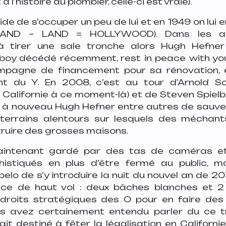
 l’histoire du plombier, celle-ci est vraie).
de de s’occuper un peu de lui et en 1949 on lui
AND – LAND = HOLLYWOOD). Dans les an
tirer une sale tronche alors Hugh Hefner
boy décédé récemment, rest in peace with you
mpagne de financement pour sa rénovation, e
nt du Y. En 2008, c’est au tour d’Arnold 
 Californie à ce moment-là) et de Steven Spielb
u à nouveau Hugh Hefner entre autres de sauver
terrains alentours sur lesquels des méchant
truire des grosses maisons.
maintenant gardé par des tas de caméras e
histiqués en plus d’être fermé au public, m
lo de s’y introduire la nuit du nouvel an de 20
ce de haut vol : deux bâches blanches et 2
droits stratégiques des O pour en faire des 
us avez certainement entendu parler du ce 
it destiné à fêter la légalisation en Californ