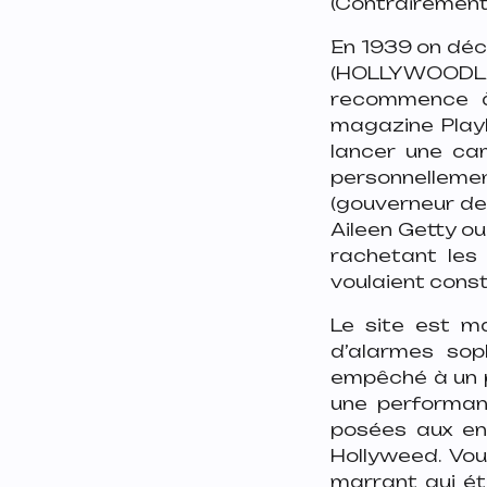
(Contrairement à
En 1939 on déci
(HOLLYWOODL
recommence à 
magazine Play
lancer une ca
personnelleme
(gouverneur de
Aileen Getty o
rachetant les 
voulaient cons
Le site est 
d’alarmes sop
empêché à un pe
une performan
posées aux en
Hollyweed. Vo
marrant qui éta