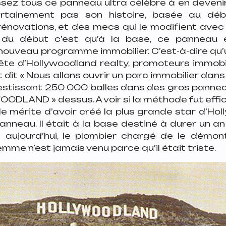
sez tous ce panneau ultra célèbre à en devenir
rtainement pas son histoire, basée au déb
rénovations, et des mecs qui le modifient avec
 du début c’est qu’à la base, ce panneau é
nouveau programme immobilier. C’est-à-dire qu
tête d’Hollywoodland realty, promoteurs immobi
 dit « Nous allons ouvrir un parc immobilier dans 
nvestissant 250 000 balles dans des gros panne
ODLAND » dessus. A voir si la méthode fut effic
e mérite d’avoir créé la plus grande star d’Hol
nneau. Il était à la base destiné à durer un an
à aujourd’hui, le plombier chargé de le démont
emme n’est jamais venu parce qu’il était triste.