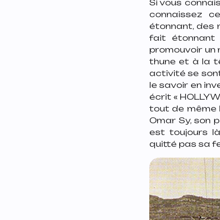
Si vous connais
connaissez ce
étonnant, des 
fait étonnant
promouvoir un 
thune et à la 
activité se sont
le savoir en i
écrit « HOLLYWO
tout de même l
Omar Sy, son pa
est toujours l
quitté pas sa f