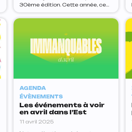
30ème édition. Cette année, ce
sont les productions belges qui
seront mises à l’honneur. Pendant
plus d’une semaine, de très
nombreuses projections vous
sont proposées et il est presque
impossible de vous rendre à
chacune d’entre elle, donc j’ai
sélectionné pour vous une
AGENDA
ÉVÈNEMENTS
Les événements à voir
en avril dans l’Est
11 avril 2025