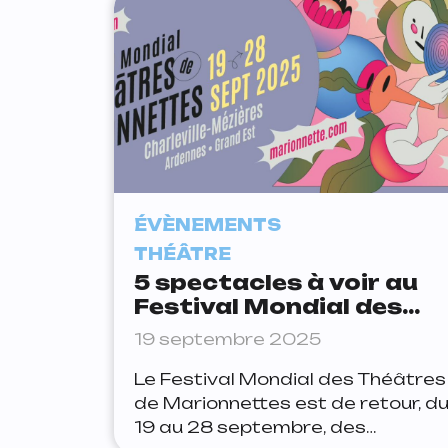
pour deux semaines entières de
concerts, avec plein de bonnes
choses à boire et à manger. On
vous a sélectionné les cinq
soirées que vous ne devez en
aucun
ÉVÈNEMENTS
THÉÂTRE
5 spectacles à voir au
Festival Mondial des
Théâtres de
19 septembre 2025
Marionnettes à
Charleville-Mézières
Le Festival Mondial des Théâtres
de Marionnettes est de retour, d
19 au 28 septembre, des