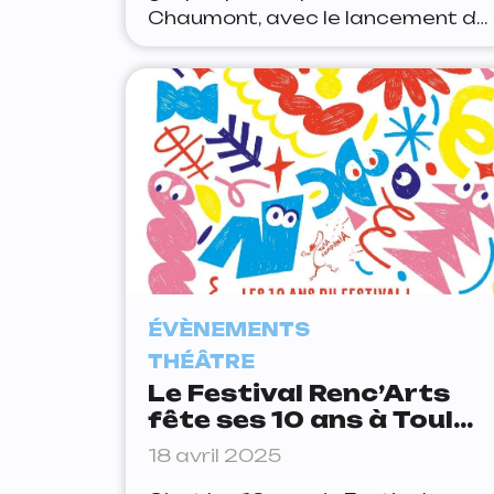
Chaumont, avec le lancement de
la 5e Biennale internationale de
design graphique au Signe —
Centre National du Graphisme.
L’occasion pour Mathilde et
Valentine, nos graphistes, d’être
au lancement et de vous
préparer une visite guidée.
Visites commentées biennale
Tous les week-ends de
ÉVÈNEMENTS
THÉÂTRE
Le Festival Renc’Arts
fête ses 10 ans à Toul
avec 3 spectacles
18 avril 2025
gratuits