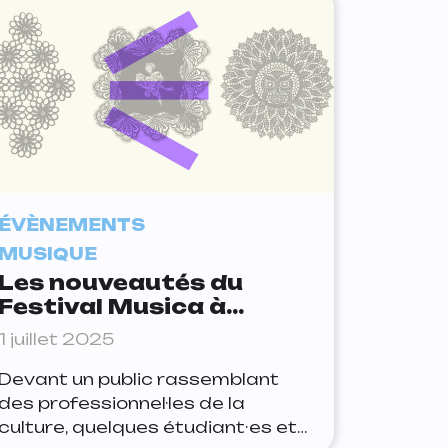
octobre, continue de varier les
esthétiques musicales, entre
innovation et réinvention. D’un
concert à l’aube à une soirée
ambient dans une église, voici les
5 moments à ne pas manquer.
ÉVÈNEMENTS
MUSIQUE
Les nouveautés du
Festival Musica à
Strasbourg
1 juillet 2025
Devant un public rassemblant
des professionnel·les de la
culture, quelques étudiant·es et