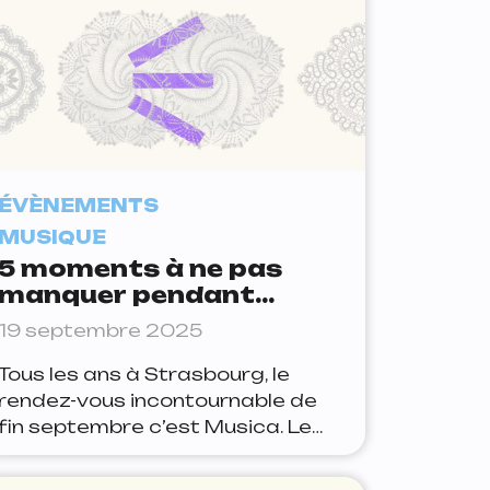
ÉVÈNEMENTS
MUSIQUE
5 moments à ne pas
manquer pendant
Musica à Strasbourg
19 septembre 2025
Tous les ans à Strasbourg, le
rendez-vous incontournable de
fin septembre c’est Musica. Le
Festival, qui fête sa 43ème
édition du 19 septembre au 05