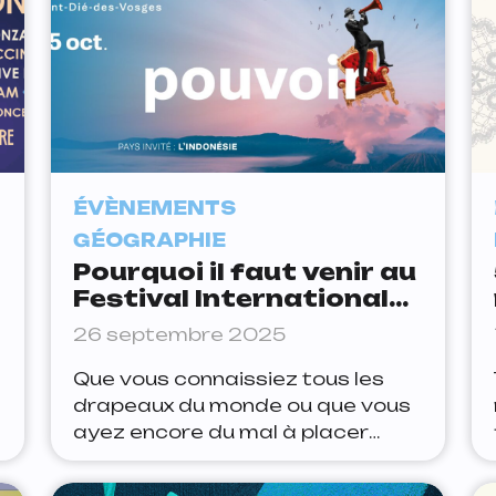
ÉVÈNEMENTS
GÉOGRAPHIE
Pourquoi il faut venir au
Festival International
de Géographie de Saint-
26 septembre 2025
Dié-des-Vosges ?
Que vous connaissiez tous les
drapeaux du monde ou que vous
ayez encore du mal à placer
Paris sur la carte, ne vous en
faites pas, le Festival