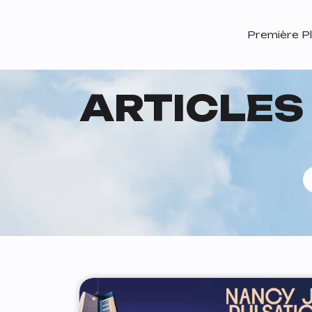
Passer au contenu
Navigation principale
Première Pl
ARTICLES