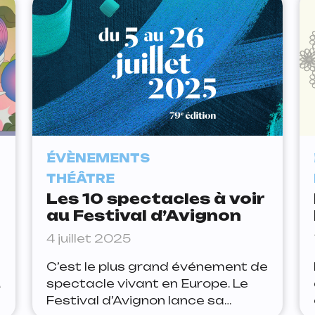
International de Géographie
s’adresse à tout le monde.
Comme lors de chaque édition, le
FIG vous donne rendez-vous afin
à d’assister à des conférences,
des débats, des
ÉVÈNEMENTS
THÉÂTRE
Les 10 spectacles à voir
au Festival d’Avignon
4 juillet 2025
C’est le plus grand événement de
u
spectacle vivant en Europe. Le
Festival d’Avignon lance sa