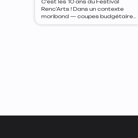
C’est les 10 ans du Festival
Renc’Arts ! Dans un contexte
moribond — coupes budgétaires,
arrêt du Pass Culture, etc — la
compagnie Tota Compania
continue de lutter pour que le
spectacle vivant soit accessible
à toutes et tous. 3 spectacles
gratuits et des ateliers en famille
sont proposés à Toul du 19 au 30