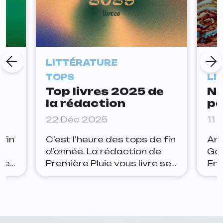
LITTÉRATURE
À 
TOPS
LI
e
Top livres 2025 de
No
la rédaction
pa
de
22 Déc 2025
11 
li
 fin
C’est l’heure des tops de fin
Amé
d’année. La rédaction de
Ga
 ses
Première Pluie vous livre ses
Emm
24.
lectures préférées de
Mau
2025. ARTHUR 1. Mon vrai
etc
nom est Elisabeth — Adèle
pr
es
Yon 2. Les Forces — Laura
re