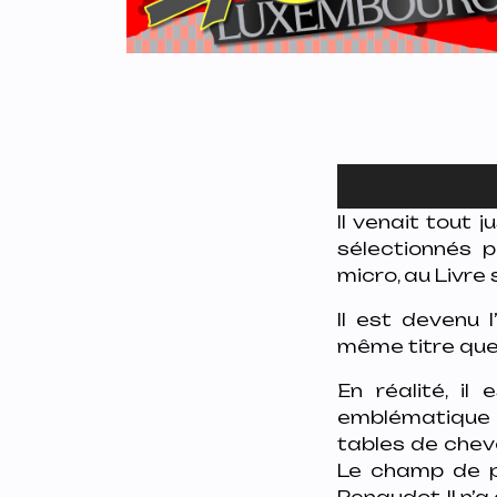
Lecteur
audio
Il venait tout 
sélectionnés p
micro, au Livre 
Il est devenu l
même titre que s
En réalité, il
emblématique 
tables de chev
Le champ de 
Renaudot. Il n’a