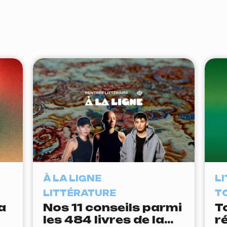
À LA LIGNE
L
LITTÉRATURE
T
a
Nos 11 conseils parmi
T
les 484 livres de la
r