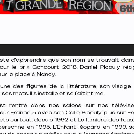
juste d’apprendre que son nom se trouvait dans
our le prix Goncourt 2018, Daniel Picouly réa
sur la place à Nancy.
’une des figures de la littérature, son visage
es mots. Il s’installe et se fait intime.
 est rentré dans nos salons, sur nos télévis
sur France 5 avec son
Café Picouly
, puis sur F
ets surtout, depuis 1992 et
La lumière des fous
personne
en 1995,
L’Enfant léopard
en 1999, sa
 eu de cesse de publier, pour la jeunesse égaleme