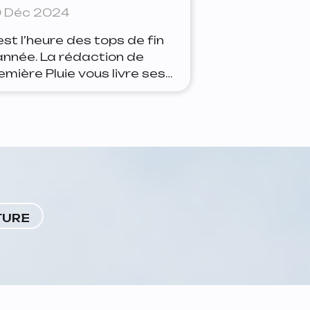
 Déc 2024
est l’heure des tops de fin
année. La rédaction de
emière Pluie vous livre ses
uquins préférés de 2024.
tte année encore plus que
s précédentes, la
ttérature se ressent des
uits du monde. Pas un
sard de placer Kaoutar
rchi tout en haut de ce
assement, avec autour
TURE
elle une galaxie de façon de