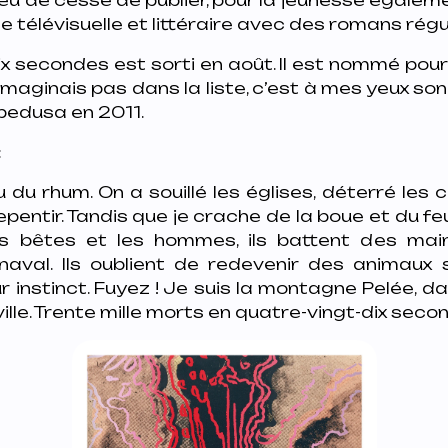
 télévisuelle et littéraire avec des romans régu
x secondes est sorti en août. Il est nommé pour
’imaginais pas dans la liste, c’est à mes yeux son
pedusa en 2011.
:
u du rhum. On a souillé les églises, déterré les 
repentir. Tandis que je crache de la boue et du fe
es bêtes et les hommes, ils battent des m
aval. Ils oublient de redevenir des animaux 
r instinct. Fuyez ! Je suis la montagne Pelée, da
 ville. Trente mille morts en quatre-vingt-dix secon