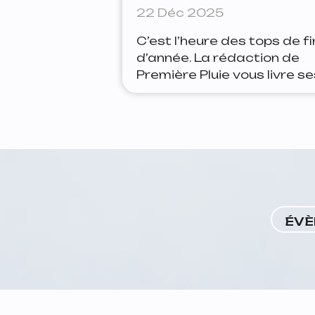
22 Déc 2025
C’est l’heure des tops de fi
d’année. La rédaction de
Première Pluie vous livre se
lectures préférées de 202
ARTHUR 1. Mon vrai nom es
Elisabeth — Adèle Yon 2. L
Forces — Laura Vazquez 3
La faille — Blandine Rinkel 4
Un lieu ensoleillé pour
personnes sombres —
Mariana Enriquez 5. Carne
ÉVÈ
— Esther