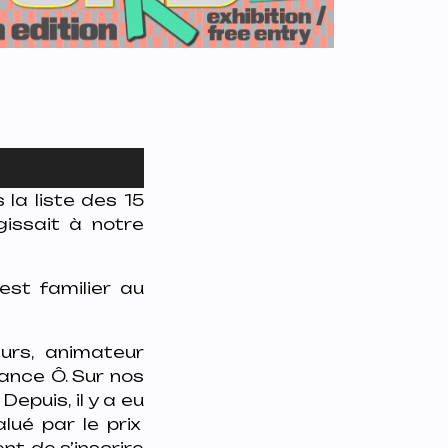
 la liste des 15
gissait à notre
 est familier au
eurs, animateur
rance Ô. Sur nos
.
Depuis, il y a eu
lué par le prix
nt, de s’inscrire