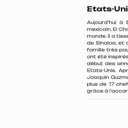
Etats-Uni
Aujourd’hui à 
mexicain, El Ch
monde. Il a tis
de Sinaloa, et 
famille très pa
ont été inspirés
début des anné
Etats-Unis. A
Joaquin Guzman,
plus de 17 chef
grâce à l’accor