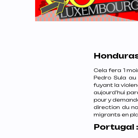
Honduras
Cela fera 1 moi
Pedro Sula au
fuyant la viole
aujourd’hui par
pour y demander
direction du n
migrants en plaç
Portugal 