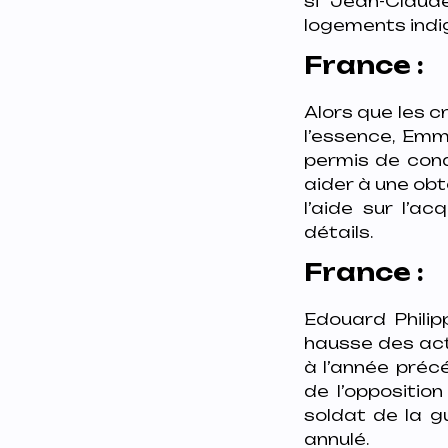
si Jean-Claude
logements indig
France :
Alors que les c
l’essence, Em
permis de condu
aider à une obt
l’aide sur l’a
détails.
France :
Edouard Philip
hausse des act
à l’année précé
de l’oppositio
soldat de la g
annulé.