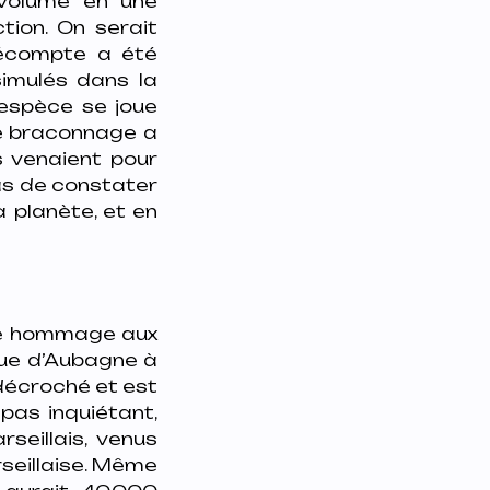
 volume en une
tion. On serait
décompte a été
imulés dans la
’espèce se joue
 Le braconnage a
s venaient pour
as de constater
a planète, et en
re hommage aux
rue d’Aubagne à
 décroché et est
pas inquiétant,
eillais, venus
seillaise. Même