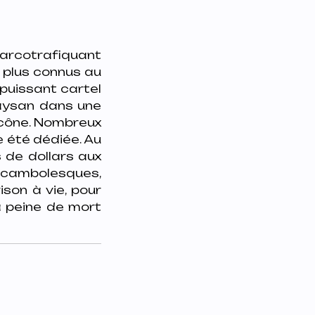
narcotrafiquant
s plus connus au
 puissant cartel
 paysan dans une
 icône. Nombreux
me été dédiée. Au
 de dollars aux
ocambolesques,
ison à vie, pour
la peine de mort