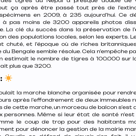
 des tigres au Népal a presque doublé de
out ça après être passé tout près de l’extinc
spécimens en 2009, à 235 aujourd’hui. Ce 
e à pas moins de 3200 appareils photos diss
se. La clé du succès dans la préservation de l
ion des populations locales, selon les experts.
 chuté, et l’époque où de riches britannique
re du Bengale semble résolue. Cela n’empêche p
n estimait le nombre de tigres à 100.000 sur l
tait plus que 3200.
:
oulait la marche blanche organisée pour rend
x jours après l’effondrement de deux immeubles 
ors de cette marche, un morceau de balcon s’est
 personnes. Même si leur état de santé n’est 
mme le coup de trop pour des habitants mars
ent pour dénoncer la gestion de la mairie mar