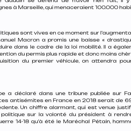
 Gaudin se défend de n’avoir rien fait, il 
nes à Marseille, qui menaceraient 100.000 habi
ritiques sont vives en ce moment sur l’augment
manuel Macron a promis une baisse « drastiqu
ire dans le cadre de la loi mobilité. Il a égale
ention du permis plus rapide et donc moins chè
cquisition du premier véhicule, on attendra pou
pe a déclaré dans une tribune publiée sur F
es antisémites en France en 2018 serait de 6
dente. Un chiffre alarmant, qui est venue justifi
n politique sur la volonté du président à re
uerre 14-18 qu’à été le Maréchal Pétain, hom