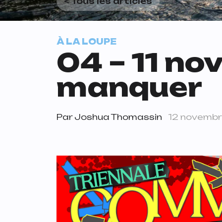
< Tous les articles
À LA LOUPE
04 – 11 no
manquer
Par
Joshua Thomassin
12 novembr