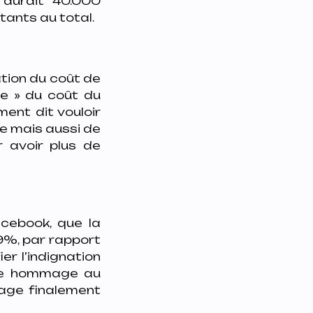
y aurait 40.000
tants au total.
ation du coût de
e » du coût du
ment dit vouloir
re mais aussi de
r avoir plus de
acebook, que la
9%, par rapport
er l’indignation
ndre hommage au
mage finalement