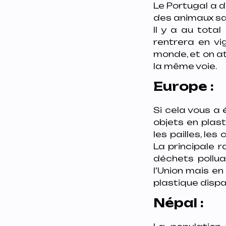
Le Portugal a 
des animaux sau
Il y a au tota
rentrera en vi
monde, et on at
la même voie.
Europe :
Si cela vous a 
objets en plas
les pailles, le
La principale 
déchets pollua
l’Union mais en
plastique dispa
Népal :