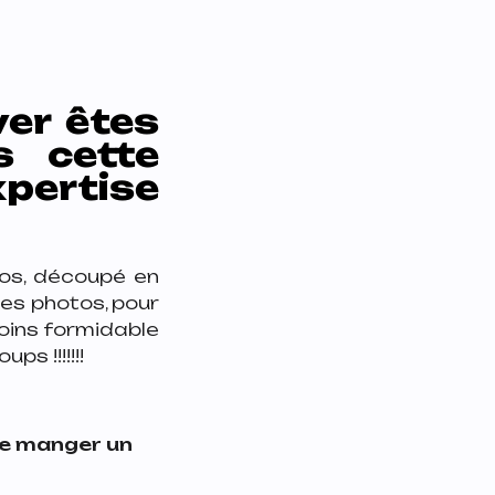
ver êtes
s cette
xpertise
os, découpé en
es photos, pour
moins formidable
s !!!!!!!
 de manger un