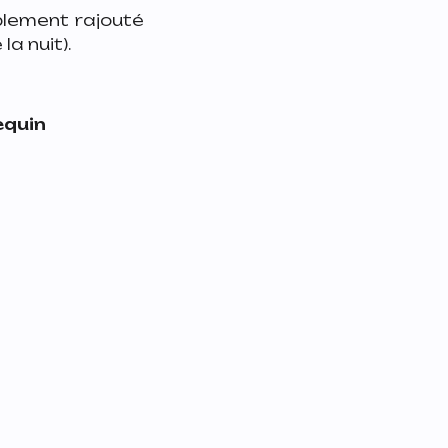
ablement rajouté
la nuit).
equin