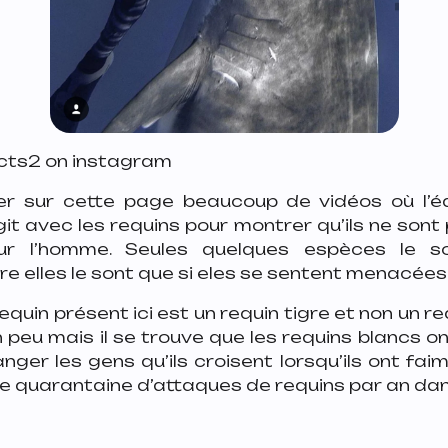
cts2 on instagram
er sur cette page beaucoup de vidéos où l’é
it avec les requins pour montrer qu’ils ne son
ur l’homme. Seules quelques espèces le so
re elles le sont que si eles se sentent menacées
equin présent ici est un requin tigre et non un req
 peu mais il se trouve que les requins blancs o
er les gens qu’ils croisent lorsqu’ils ont faim 
 quarantaine d’attaques de requins par an dans l