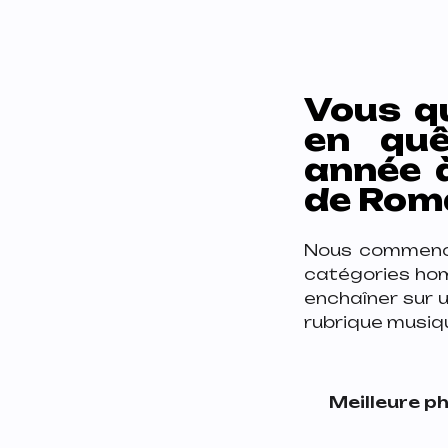
Vous qu
en quê
année à
de Romai
Nous commence
catégories hom
enchaîner sur u
rubrique musique,
Meilleure ph