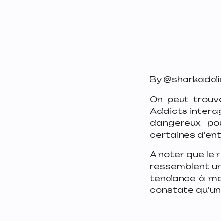
By @sharkaddi
On peut trouv
Addicts interag
dangereux po
certaines d’ent
A noter que le r
ressemblent un
tendance à mang
constate qu’une