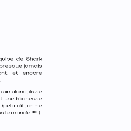
quipe de Shark
t presque jamais
nt, et encore
.
uin blanc, ils se
nt une fâcheuse
(cela dit, on ne
e monde !!!!!!).