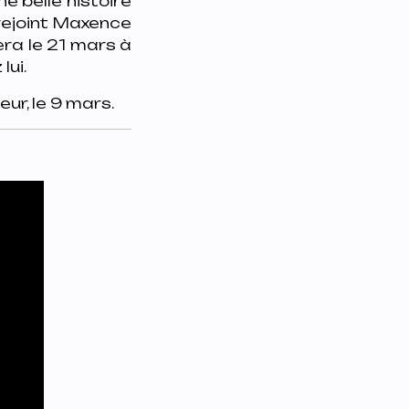
e belle histoire
 rejoint Maxence
era le 21 mars à
lui.
eur, le 9 mars.