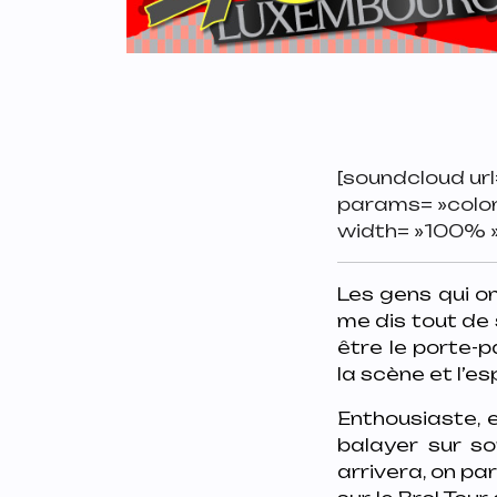
[soundcloud ur
params= »colo
width= »100% » 
Les gens qui on
me dis tout de 
être le porte-p
la scène et l’es
Enthousiaste, e
balayer sur so
arrivera, on pa