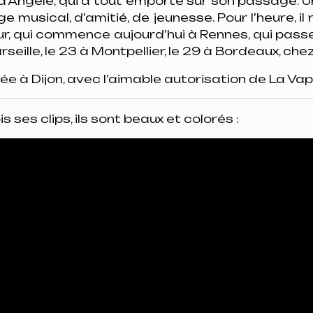
r d’Angèle, qui a tout emporté sur son passage. Un
musical, d’amitié, de jeunesse. Pour l’heure, il
ur, qui commence aujourd’hui à Rennes, qui pass
rseille, le 23 à Montpellier, le 29 à Bordeaux, chez 
ée à Dijon, avec l’aimable autorisation de La Vap
 ses clips, ils sont beaux et colorés :