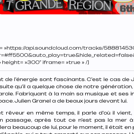
l= »https://api.soundcloud.com/tracks/58881453
r=#ff5500&auto_play=true&hide_related=fal
height= »300″ iframe= »true » /]
t de l’énergie sont fascinants. C’est le cas de J
suite qu’il a quelque chose de notre génération, q
arole. Fabriquant à la main sa musique et ses im
pace. Julien Granel a de beaux jours devant lui.
t rêveur en même temps, il parle d’où il vient,
n passage, après tout ce n’est pas la mer à 
rlera beaucoup de lui, pour le moment, il était en