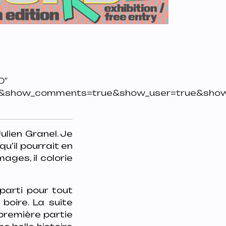
0″
se&show_comments=true&show_user=true&show_
ulien Granel. Je
u’il pourrait en
ages, il colorie
 parti pour tout
boire. La suite
 première partie