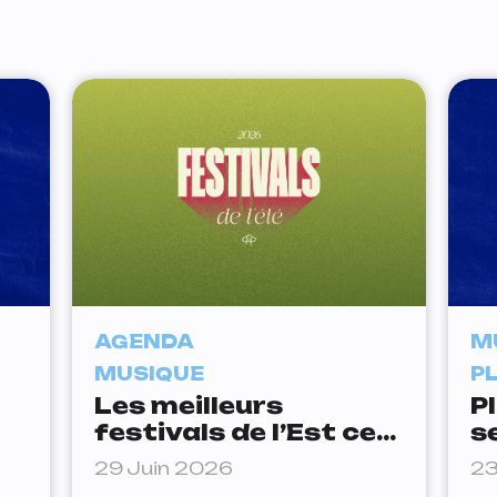
AGENDA
M
MUSIQUE
P
Les meilleurs
Pl
festivals de l’Est cet
s
été
29 Juin 2026
23