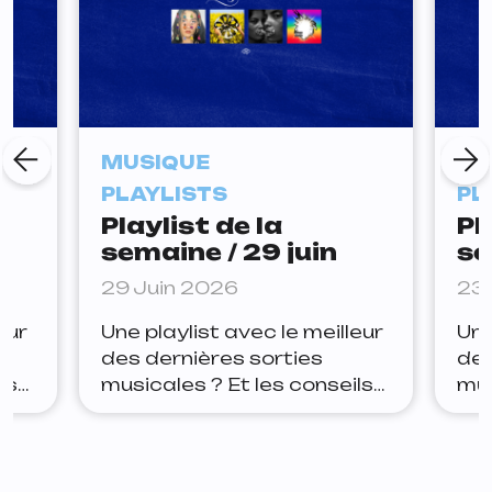
MUSIQUE
MU
PLAYLISTS
PL
Playlist de la
Pl
semaine / 29 juin
se
29 Juin 2026
23 
eur
Une playlist avec le meilleur
Une
des dernières sorties
des
ls
musicales ? Et les conseils
mus
ter
de la rédaction pour rester
de 
Yoa
à jour ? Lets go. Arthur Joe
à j
ue
la panic — tudum Depuis
Jan
quelques semaines, Joe la
est