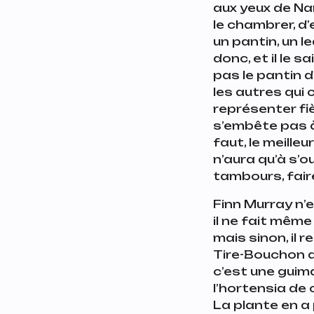
aux yeux de Nan
le chambrer, d’
un pantin, un l
donc, et il le sa
pas le pantin d
les autres qui
représenter fi
s’embête pas à t
faut, le meilleur 
n’aura qu’à s’
tambours, fair
Finn Murray n’
il ne fait même 
mais sinon, il 
Tire-Bouchon d
c’est une guima
l’hortensia de 
La plante en a