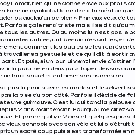
cy Lamar, rien qui ne donne envie aux profs d’
en faire un symbole. De se dire « tu mérites que 
eader, ou quelqu’un de bien ». Finn aux yeux de to
it. Parfois ça le rend triste mais il se dit qu’au moi
e tous les autres. Qu’au moins lui n’est pas le 
 comme les autres, ont besoin des autres, et de
èrement comment les autres se les représentent
ravailler sa gestuelle et ce qu’il dit, à sortir avec
parti. Et puis, si un jour lui vient l’envie d’attirer l
ouvrir la poitrine en deux pour taper dessus co
e un bruit sourd et entamer son ascension.
est pas là pour suivre les modes et les diverti
pas la bise du bon côté. Parfois il décide de fai
reste une guimauve. C’est lui qui tond la pelous
epuis 2 ans maintenant. Pourquoi, me direz-vo
uve. Et parce qu’il y a 2 ans et quelques jours, 
ce vieux schnock avec son vélo et lui a détruit 
 prit un sacré coup puis s’est transformée en