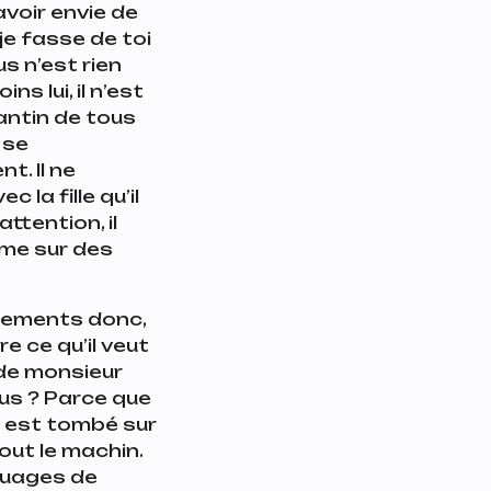
avoir envie de
je fasse de toi
us n’est rien
ns lui, il n’est
pantin de tous
 se
. Il ne
 la fille qu’il
’attention, il
mme sur des
ssements donc,
re ce qu’il veut
e de monsieur
us ? Parce que
il est tombé sur
tout le machin.
 nuages de