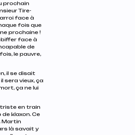
u prochain
sieur Tire-
arroi face à
chaque fois que
ine prochaine !
ebiffer face à
incapable de
ois, le pauvre,
, il se disait
l sera vieux, ça
ort, ça ne lui
triste en train
p de klaxon. Ce
. Martin
ars là savait y