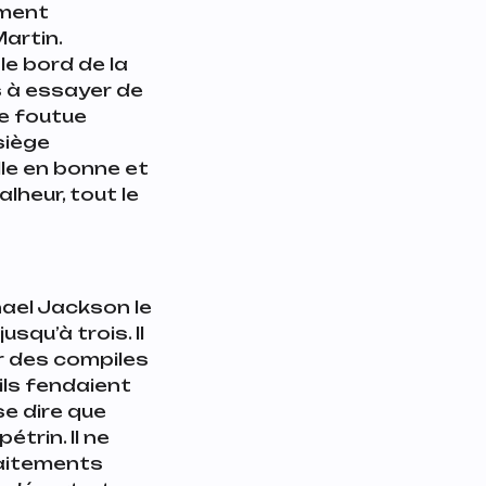
iment
Martin.
le bord de la
s à essayer de
te foutue
 siège
lle en bonne et
lheur, tout le
hael Jackson le
squ’à trois. Il
ir des compiles
’ils fendaient
e dire que
étrin. Il ne
raitements