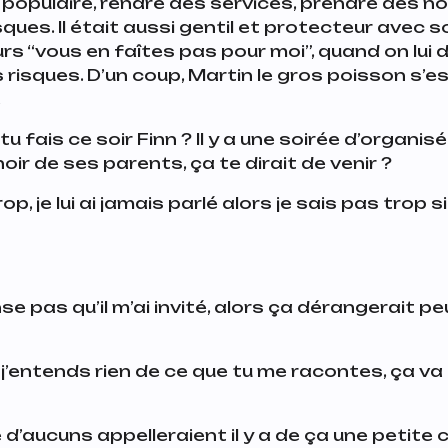
 populaire, rendre des services, prendre des no
ques. Il était aussi gentil et protecteur avec s
urs “vous en faîtes pas pour moi”, quand on lui d
risques. D’un coup, Martin le gros poisson s’es
.
tu fais ce soir Finn ? Il y a une soirée d’organis
r de ses parents, ça te dirait de venir ?
op, je lui ai jamais parlé alors je sais pas trop si
pense pas qu’il m’ai invité, alors ça dérangerait p
 j’entends rien de ce que tu me racontes, ça va
 d’aucuns appelleraient il y a de ça une petite