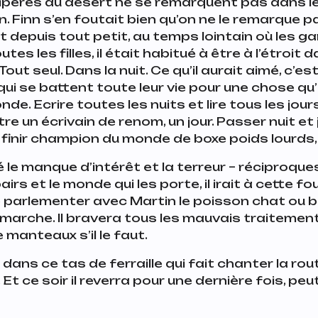
vipères du désert ne se remarquent pas dans le
en. Finn s’en foutait bien qu’on ne le remarque p
et depuis tout petit, au temps lointain où les g
es les filles, il était habitué à être à l’étroit 
Tout seul. Dans la nuit. Ce qu’il aurait aimé, c’est
ui se battent toute leur vie pour une chose qu’
de. Ecrire toutes les nuits et lire tous les jours
re un écrivain de renom, un jour. Passer nuit et 
 finir champion du monde de boxe poids lourds,
é le manque d’intérêt et la terreur – réciproque
irs et le monde qui les porte, il irait à cette fo
e parlementer avec Martin le poisson chat ou b
 marche. Il bravera tous les mauvais traitement
manteaux s’il le faut.
 dans ce tas de ferraille qui fait chanter la rou
.
Et ce soir il reverra pour une dernière fois, pe