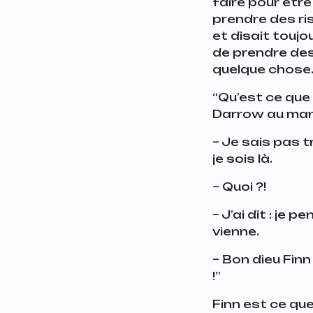
faire pour être
prendre des ris
et disait toujo
de prendre des 
quelque chose
“Qu’est ce que 
Darrow au manoi
– Je sais pas tr
je sois là.
– Quoi ?!
– J’ai dit : je 
vienne.
– Bon dieu Finn
!”
Finn est ce que