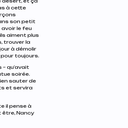
 désert, et ça
as à cette
arçons
dans son petit
 avoir le feu
ils aiment plus
, trouver la
jour à démolir
 pour toujours.
s – qu’avait
utue soirée.
ien sauter de
s et servira
te il pense à
ut être, Nancy