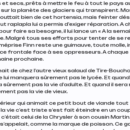
et secs, prêts à mettre le feu à tout le pays a
ur la planète des glaciers qui transpirent. Mon
outtait bien de cet hortensia, mais feinter dés
t raplapla lui a permis d’exiger réparation. A 
pour faire sa besogne, il lui lance un « A la sema
tire. Malgré tous ses efforts pour tenter de se r
 méprise Finn reste une guimauve, toute molle, 
ce frontale face à ses oppresseurs. A chaque f
emaine prochaine.
nait de chez l’autre vieux salaud de Tire-Bouchon
ne lui manquera sûrement pas le lycée. Et quand i
 sûrement pas la vie d’adulte. Et quand il sera m
ent pas la vie de vieux.
térieur qui animait ce petit bout de viande tout 
 la vie c’est triste s’est fait éteindre en un cou
c’était celui de la Chrysler à son cousin Martin
 s’appelait,
comme la marque de poisson
. Ce g