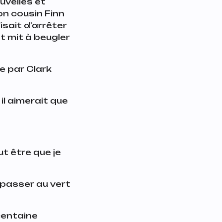
uvelles et
on cousin Finn
isait d’arrêter
t mit à beugler
ée par Clark
 il aimerait que
eut être que je
 passer au vert
 centaine