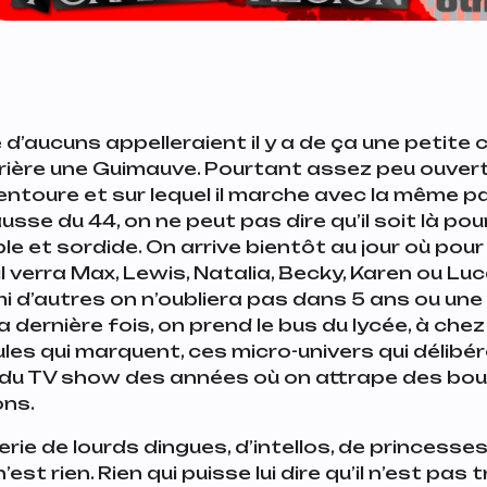
 d’aucuns appelleraient il y a de ça une petite
rière une Guimauve. Pourtant assez peu ouvert
’entoure et sur lequel il marche avec la même 
ausse du 44, on ne peut pas dire qu’il soit là po
 et sordide. On arrive bientôt au jour où pour 
il verra Max, Lewis, Natalia, Becky, Karen ou Lu
 d’autres on n’oubliera pas dans 5 ans ou une
la dernière fois, on prend le bus du lycée, à chez s
les qui marquent, ces micro-univers qui délibé
 du TV show des années où on attrape des bo
ons.
rie de lourds dingues, d’intellos, de princess
n’est rien. Rien qui puisse lui dire qu’il n’est pa