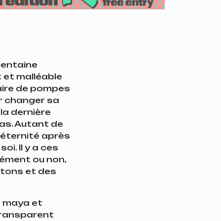
 centaine
 et malléable
paire de pompes
ur changer sa
la dernière
cas. Autant de
 éternité après
oi. Il y a ces
rément ou non,
utons et des
es maya et
s transparent