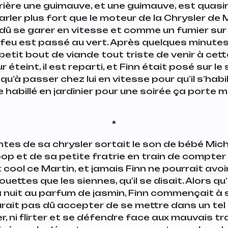
rière une guimauve, et une guimauve, est quas
rler plus fort que le moteur de la Chrysler de 
 dû se garer en vitesse et comme un fumier sur 
 feu est passé au vert. Après quelques minute
etit bout de viande tout triste de venir à cet
 éteint, il est reparti, et Finn était posé sur le
qu’à passer chez lui en vitesse pour qu’il s’habi
 habillé en jardinier pour une soirée ça porte ma
*
ntes de sa chrysler sortait le son de bébé Mic
pop et de sa petite fratrie en train de compter ju
 cool ce Martin, et jamais Finn ne pourrait avo
uettes que les siennes, qu’il se disait. Alors qu
nuit au parfum de jasmin, Finn commençait à s
aurait pas dû accepter de se mettre dans un tel p
r, ni flirter et se défendre face aux mauvais t