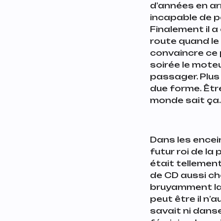
d’années en ar
incapable de pa
Finalement il a
route quand le
convaincre ce p
soirée le moteur
passager. Plus 
due forme. Être
monde sait ça.
Dans les encei
futur roi de la 
était tellement
de CD aussi cho
bruyamment la 
peut être il n’
savait ni danse