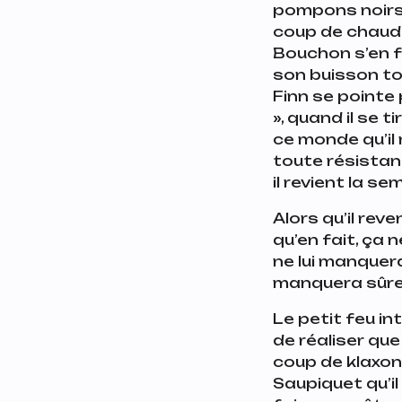
pompons noirs 
coup de chaud s
Bouchon s’en f
son buisson tou
Finn se pointe 
», quand il se 
ce monde qu’il
toute résistan
il revient la s
Alors qu’il reve
qu’en fait, ça 
ne lui manquera
manquera sûrem
Le petit feu in
de réaliser que
coup de klaxon 
Saupiquet qu’il