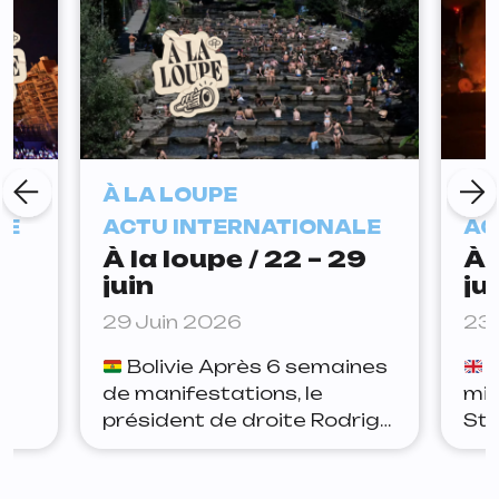
À LA LOUPE
À 
LE
ACTU INTERNATIONALE
AC
À la loupe / 22 – 29
À 
juin
ju
29 Juin 2026
23 
Bolivie Après 6 semaines
R
de manifestations, le
min
président de droite Rodrigo
Sta
se
Paz a signé un accord avec
dém
le principal syndicat du
dép