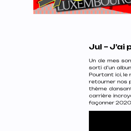
Jul – J’ai
Un de mes sons
sorti d’un albu
Pourtant ici, l
retourner nos 
thème dansant
carrière incroy
façonner 2020