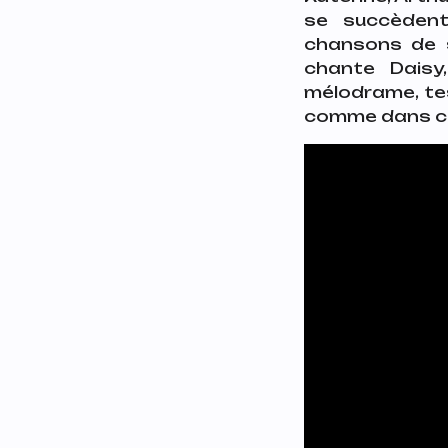
se succèdent
chansons de s
chante Daisy
mélodrame, tes
comme dans ces 