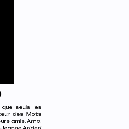
)
 que seuls les
uteur des
Mots
urs amis. Arno,
t, Jeanne Added