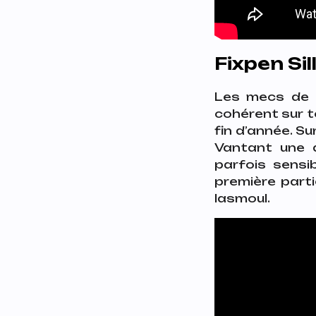
Fixpen Si
Les mecs de F
cohérent sur tou
fin d’année. Su
Vantant une a
parfois sensi
première parti
lasmoul.