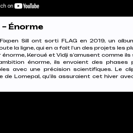
ll – Énorme
ixpen Sill ont sorti
FLAG
en 2019, un albu
te la ligne, qui en a fait l’un des projets les p
r énorme, Keroué et Vidji s’amusent comme ils 
mbition énorme, ils envoient des phases p
bles avec une précision scientifiques. Le cl
e de Lomepal, qu’ils assuraient cet hiver av