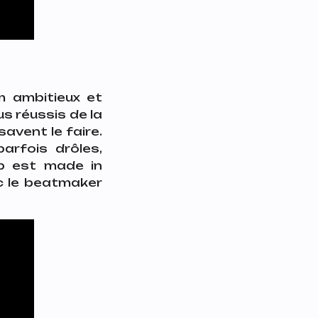
m ambitieux et
lus réussis de la
savent le faire.
arfois drôles,
ip est made in
ec le beatmaker