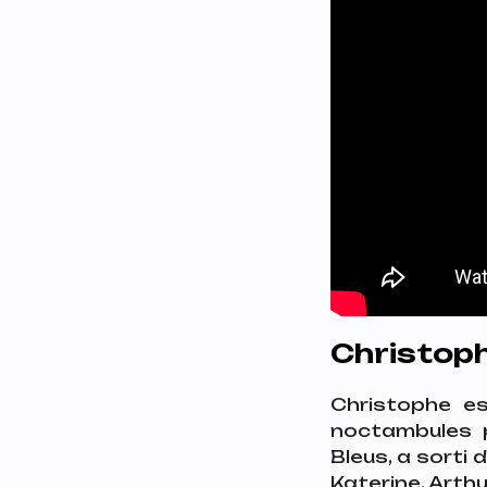
Christoph
Christophe es
noctambules p
Bleus
, a sorti
Katerine, Arth