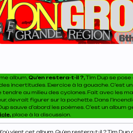
ème album,
Qu’en restera-t-il ?,
Tim Dup se pose 
des incertitudes. Exercice à la gouache. C’est un
e tendre au milieu des cyclones. Fait avec les m
ur, devrait figurer sur la pochette. Dans l’incen
Dup sauve d’abord les poèmes. C’est un album g
icle,
place à la discussion.
’où vient cet album,
Qu’en restera-t-il ?
Tim Dup a