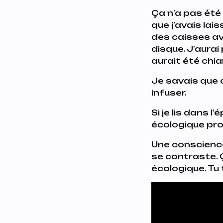
Ça n’a pas été d
que j’avais la
des caisses ave
disque. J’aurai 
aurait été chia
Je savais que c
infuser.
Si je lis dans l
écologique pr
Une conscience 
se contraste. 
écologique. Tu t