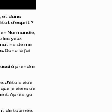
s, et dans
état d’esprit ?
ti en Normandie,
c les yeux
 matins. Je me
 Donc là j’ai
réussi à prendre
 J’étais vide.
 que je viens de
ment. Après, ça
nt de tournée.