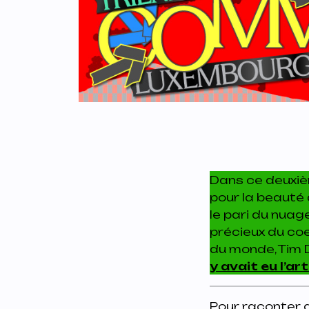
Dans ce deuxi
pour la beauté 
le pari du nuag
précieux du coe
du monde, Tim 
y avait eu l’art
Pour raconter d