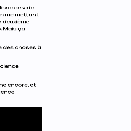
lisse ce vide
 en me mettant
un deuxième
s. Mais ça
ve des choses à
nscience
ine encore, et
ience