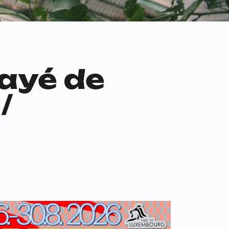
sayé de
/