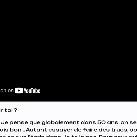
r toi ?
. Je pense que globalement dans 50 ans, on se
ais bon… Autant essayer de faire des trucs, po
st ce que j’écris dans
Je te laisse
. Pour ceux qu