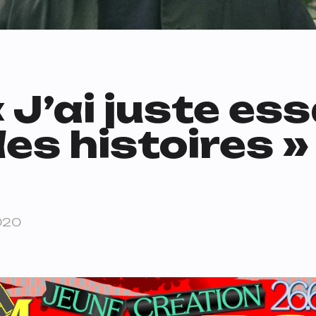
« J’ai juste es
es histoires » 
020