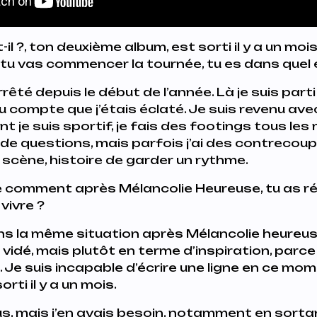
il ?
, ton deuxième album, est sorti il y a un moi
 tu vas commencer la tournée, tu es dans quel 
rrêté depuis le début de l’année. Là je suis par
u compte que j’étais éclaté. Je suis revenu ave
nt je suis sportif, je fais des footings tous les
e questions, mais parfois j’ai des contrecoups.
r scène, histoire de garder un rythme.
sé comment après
Mélancolie Heureuse
, tu as 
vivre ?
ns la même situation après Mélancolie heureuse.
s vidé, mais plutôt en terme d’inspiration, parce
e. Je suis incapable d’écrire une ligne en ce mo
orti il y a un mois.
ous, mais j’en avais besoin, notamment en sorta