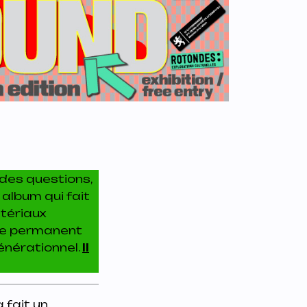
des questions,
 album qui fait
atériaux
die permanent
énérationnel.
Il
 fait un