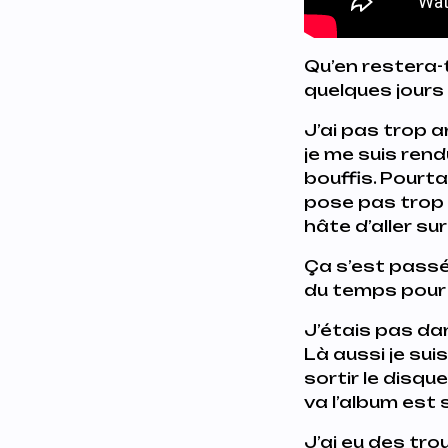
Qu’en
restera-t-
quelques jours
J’ai pas trop a
je me suis rend
bouffis. Pourta
pose pas trop d
hâte d’aller su
Ça s’est pas
du temps pour 
J’étais pas da
Là aussi je sui
sortir le disqu
va l’album est s
J’ai eu des tr