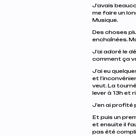
J’avais beaucou
me faire un lon
Musique.
Des choses plu
enchaînées. Mai
J’ai adoré le d
comment ça va 
J’ai eu quelque
et l’inconvéni
veut. La tourné
lever à 13h et r
J’en ai profit
Et puis un prem
et ensuite il f
pas été compl