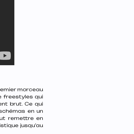
 premier morceau
e freestyles qui
ent brut. Ce qui
e schémas en un
ut remettre en
istique jusqu’au