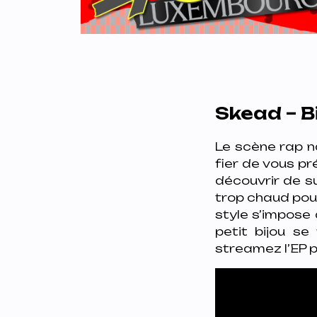
Skead – B
Le scène rap n
fier de vous pr
découvrir de s
trop chaud pour
style s’impose 
petit bijou se
streamez l’EP p