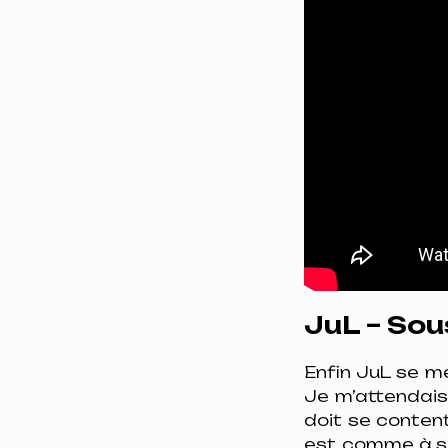
JuL – So
Enfin JuL se me
Je m’attendais 
doit se content
est, comme à so