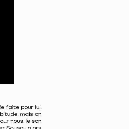
 faite pour lui.
abitude, mais on
our nous, le son
mer Sousou alors