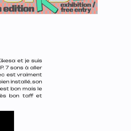
kesa et je suis
. 7 sons à aller
ec est vraiment
en installé, son
 est bon mais le
rès bon taff et