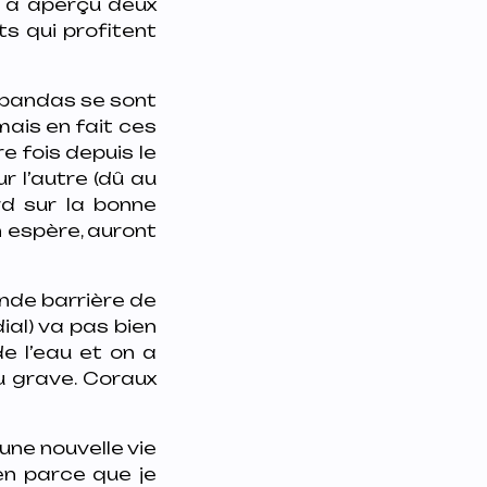
en a aperçu deux
ts qui profitent
 pandas se sont
mais en fait ces
e fois depuis le
r l’autre (dû au
rd sur la bonne
n espère, auront
nde barrière de
ial) va pas bien
e l’eau et on a
u grave. Coraux
une nouvelle vie
ien parce que je