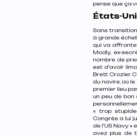
pense que ça va
États-Uni
Sans transition
à grande échell
qui va affront
Modly, ex-secr
nombre de pres
est d’avoir lim
Brett Crozier. 
du navire, où 
premier lieu pa
un peu de bon 
personnellemen
« trop stupide
Congrès a lui 
de l’US Navy » 
avez plus de 