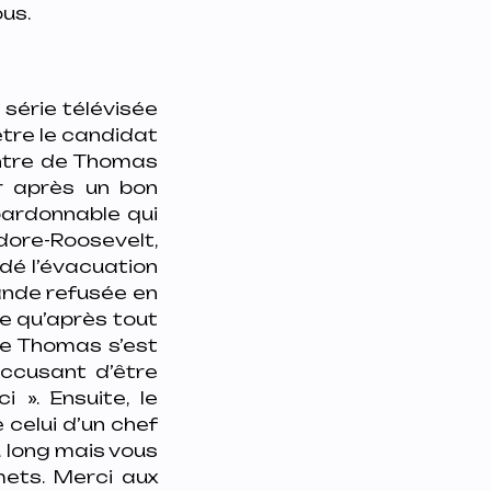
us.
 série télévisée
être le candidat
ontre de Thomas
er après un bon
pardonnable qui
dore-Roosevelt
,
ndé l’évacuation
ande refusée en
ce qu’après tout
ue Thomas s’est
accusant d’être
 ». Ensuite, le
celui d’un chef
u long mais vous
ets. Merci aux