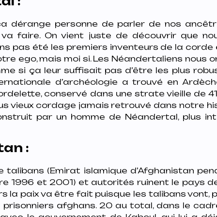
l :
ça dérange personne de parler de nos ancêtr
 va faire. On vient juste de découvrir que no
ons pas été les premiers inventeurs de la corde e
otre ego, mais moi si. Les Néandertaliens nous 
e si ça leur suffisait pas d’être les plus robust
ernationale d’archéologie a trouvé en Ardèc
rdelette, conservé dans une strate vieille de 
plus vieux cordage jamais retrouvé dans notre hist
struit par un homme de Néandertal, plus int
an :
e talibans (Emirat islamique d’Afghanistan pen
re 1996 et 2001) et autorités ruinent le pays d
s la paix va être fait puisque les talibans vont,
es prisonniers afghans. 20 au total, dans le ca
 avec le gouvernement de Kaboul, qui lui a 