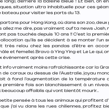
 long), derrière la baleine bleue ! Et bien, on 
ues, situation ultra inhabituelle pour ces géan
 bateau pour visiter les ports du 13.
partons pour Hong Kong, où dans son zoo, deux
 allez me dire, pas vraiment ouf ta news Josh, 
ont pas touchés depuis 10 ans !! C’est la premièr
ollocation qu’ils se décident à se monter l’un su
it très relou chez les pandas d’être en acco
âle et femelle). Bravo à Ying Ying et Le Le qui, o
ux événement après cette crise.
info vraiment moins rafraîchissante car la Gra
 de coraux au dessus de l’Australie, joyau mond
subit à fond l’augmentation de la température d
a première fois son blanchissement à un nivea
 beaucoup affaiblis qui vont bientôt mourir…
etite pensée à tous les animaux qui profitent d’
ue j’ai vu dans les rues chiliennes, profitez b