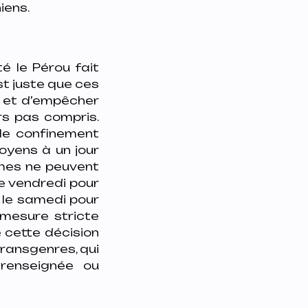
iens.
é le Pérou fait
est juste que ces
9 et d’empêcher
rs pas compris.
 le confinement
oyens à un jour
mmes ne peuvent
le vendredi pour
t le samedi pour
e mesure stricte
 cette décision
transgenres, qui
 renseignée ou