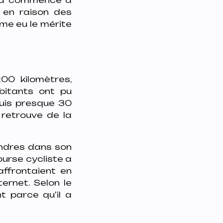
 en raison des
ême eu le mérite
00 kilomètres,
bitants ont pu
uis presque 30
i retrouve de la
andres dans son
ourse cycliste a
affrontaient en
ernet. Selon le
t parce qu’il a