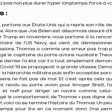
 pas non plus durer hyper longtemps, force à vo
s :
, partons aux États-Unis qui a repris son rôle de
e. Alors que Joe Biden est désormais assuré d’
er Trump en novembre, nous partons à la renc
étaire de l’US Navy, qui vient de démissionn
sions. Thomas a commis une erreur pas trop 
ogé le capitaine du porte-avions nucléaire
Theo
Ce dernier l’a été car il a tout simplement dema
le Covid-19 se propageait à grande vitesse. Dem
r la hiérarchie militaire puis enfin acceptée par
sens ne fait pas de mal. Et c’est après cela q
t rendu au porte avion, pour limoger Brett, l’
 et naïf pour diriger un navire comme celui-ci
jugé le comportement de Thomas « pas digne de 
et voici où se termine l’histoire du Thomas. Un pe
temps pour lire en ce moment donc j’me perm