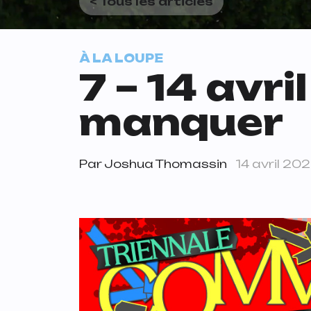
< Tous les articles
À LA LOUPE
7 – 14 avri
manquer
Par
Joshua Thomassin
14 avril 20