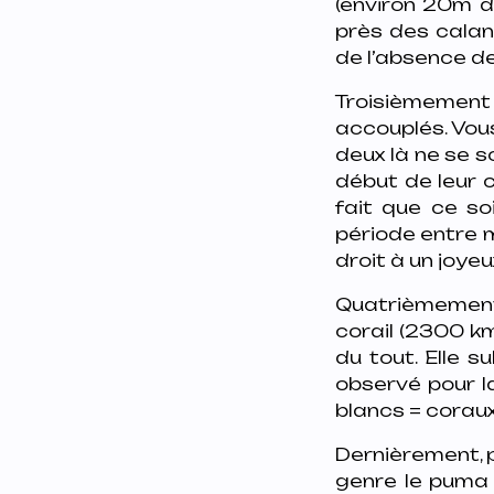
(environ 20m de
près des calanq
de l’absence de
Troisièmement 
accouplés. Vous
deux là ne se s
début de leur c
fait que ce so
période entre m
droit à un joye
Quatrièmement 
corail (2300 km
du tout. Elle 
observé pour l
blancs = coraux
Dernièrement, p
genre le puma q