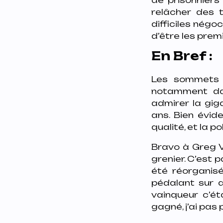
relâcher des 
difficiles négo
d’être les prem
En Bref :
Les sommets d
notamment dan
admirer la gi
ans. Bien évide
qualité, et la po
Bravo à Greg V
grenier. C’est 
été réorganisé
pédalant sur d
vainqueur c’ét
gagné, j’ai pas