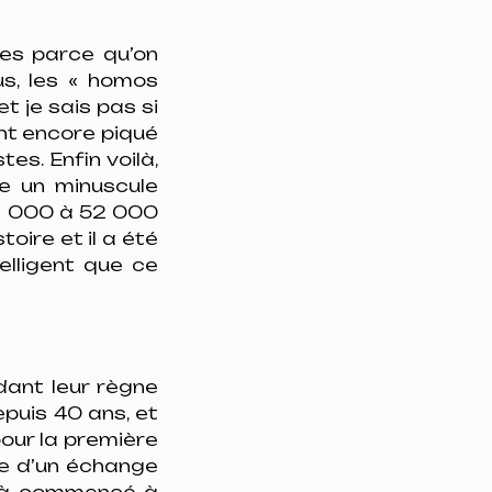
es parce qu’on
us, les « homos
t je sais pas si
ont encore piqué
es. Enfin voilà,
he un minuscule
41 000 à 52 000
oire et il a été
elligent que ce
dant leur règne
epuis 40 ans, et
 pour la première
dre d’un échange
déjà commencé à