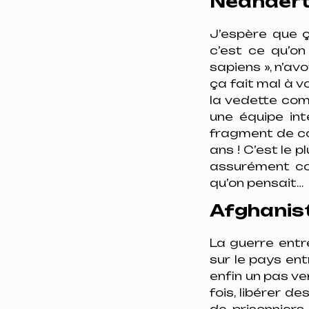
Néanderta
J’espère que 
c’est ce qu’on
sapiens », n’av
ça fait mal à v
la vedette comm
une équipe int
fragment de co
ans ! C’est le 
assurément con
qu’on pensait…
Afghanist
La guerre entr
sur le pays ent
enfin un pas ver
fois, libérer d
de prisonniers