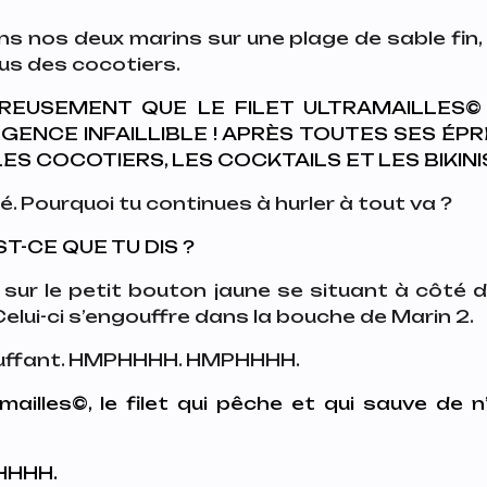
s nos deux marins sur une plage de sable fin, i
ous des cocotiers.
EUSEMENT QUE LE FILET ULTRAMAILLES©️ 
GENCE INFAILLIBLE ! APRÈS TOUTES SES ÉPR
 LES COCOTIERS, LES COCKTAILS ET LES BIKINIS
ué
. Pourquoi tu continues à hurler à tout va ?
T-CE QUE TU DIS ?
 sur le petit bouton jaune se situant à côté 
 Celui-ci s’engouffre dans la bouche de Marin 2.
uffant
. HMPHHHH. HMPHHHH.
mailles©️, le filet qui pêche et qui sauve de n
HHH.