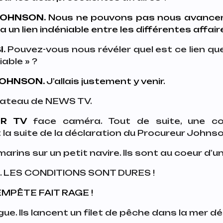
OHNSON.
Nous ne pouvons pas nous avancer p
 a un lien indéniable entre les différentes affair
I
.
Pouvez-vous nous révéler quel est ce lien qu
able » ?
OHNSON.
J’allais justement y venir.
plateau de NEWS TV.
UR TV
face caméra.
Tout de suite, une c
 la suite de la déclaration du Procureur Johns
 marins sur un petit navire. Ils sont au coeur d
. LES CONDITIONS SONT DURES !
EMPÊTE FAIT RAGE !
e. Ils lancent un filet de pêche dans la mer d