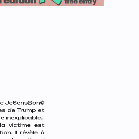
ale JeSensBon©️
les de Trump et
e inexplicable…
la victime est
on. Il révèle à