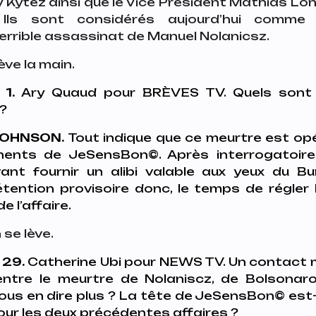
 Kytez ainsi que le Vice Président Mathias Lon
 Ils sont considérés aujourd’hui comme
terrible assassinat de Manuel Nolanicsz.
ève la main.
1.
Ary Quaud pour BRÈVES TV. Quels sont 
 ?
OHNSON.
Tout indique que ce meurtre est opé
nts de JeSensBon©️. Après interrogatoire
ant fournir un alibi valable aux yeux du Bu
tention provisoire donc, le temps de régler 
 l’affaire.
 se lève.
29.
Catherine Ubi pour NEWS TV. Un contact m’a
 entre le meurtre de Nolaniscz, de Bolsonar
us en dire plus ? La tête de JeSensBon©️ est
ur les deux précédentes affaires ?