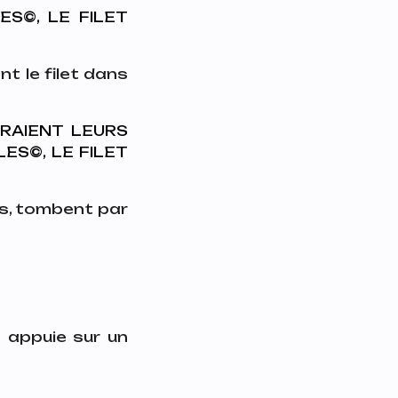
©️, LE FILET
t le filet dans
RAIENT LEURS
S©️, LE FILET
ns, tombent par
2 appuie sur un