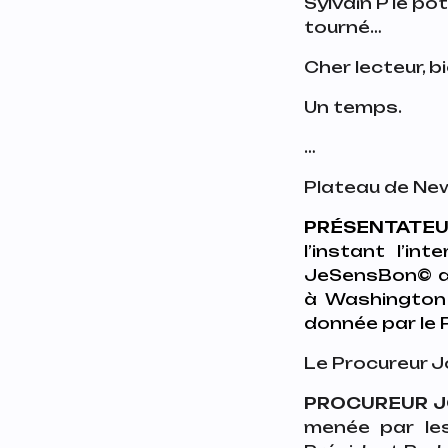
Sylvain P le po
tourné…
Cher lecteur, 
Un temps.
…
Plateau de Ne
PRÉSENTATEU
l’instant l’in
JeSensBon©️ da
à Washington 
donnée par le
Le Procureur J
PROCUREUR 
menée par les