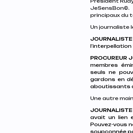
Président Rudy
JeSensBon©️.
principaux du 
Un journaliste l
JOURNALISTE 
l’interpellation
PROCUREUR J
membres émine
seuls ne pouv
gardons en dé
aboutissants de
Une autre main
JOURNALISTE 
avait un lien
Pouvez-vous no
soupçonnée po