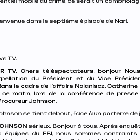
tentiel mobile du crime, ce serait un cambriolag
bienvenue dans le septième épisode de
Nari
.
ws TV.
R TV.
Chers téléspectateurs, bonjour. Nou
terpellation du Président et du Vice Présid
ns le cadre de l’affaire Nolaniscz. Catherine 
ce matin, lors de la conférence de presse 
 Procureur Johnson.
ohnson se tient debout, face à un parterre de 
JOHNSON
sérieux
. Bonjour à tous. Après enqu
 équipes du FBI, nous sommes contraints d’