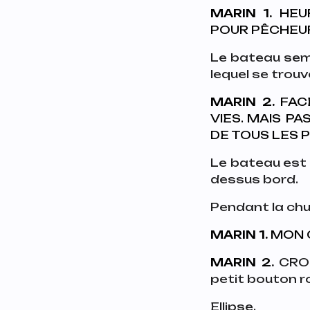
MARIN 1.
HEUR
POUR PÊCHEUR
Le bateau semb
lequel se trou
MARIN 2.
FACE
VIES. MAIS P
DE TOUS LES 
Le bateau est 
dessus bord.
Pendant la chut
MARIN 1.
MON C
MARIN 2
.
CRO
petit bouton ro
Ellipse.