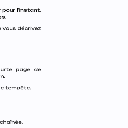
our l’instant.
es.
e vous décrivez
ourte page de
on.
’une tempête.
échaînée.