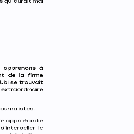
e qui aurait mal
s apprenons à
ent de la firme
Ubi se trouvait
extraordinaire
journalistes.
ête approfondie
interpeller le