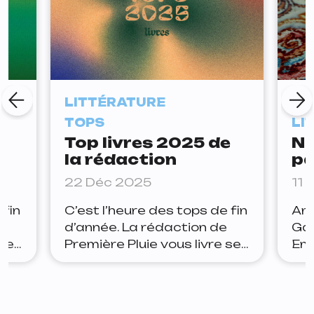
LITTÉRATURE
À 
TOPS
LI
e
Top livres 2025 de
No
la rédaction
pa
de
22 Déc 2025
11 
li
 fin
C’est l’heure des tops de fin
Amé
d’année. La rédaction de
Ga
 ses
Première Pluie vous livre ses
Emm
24.
lectures préférées de
Mau
2025. ARTHUR 1. Mon vrai
etc
nom est Elisabeth — Adèle
pr
es
Yon 2. Les Forces — Laura
re