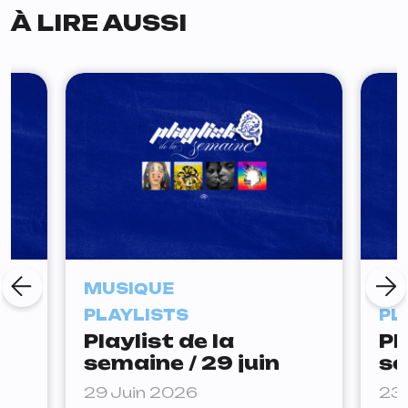
À LIRE AUSSI
MUSIQUE
MU
PLAYLISTS
PL
Playlist de la
Pl
semaine / 29 juin
se
29 Juin 2026
23 