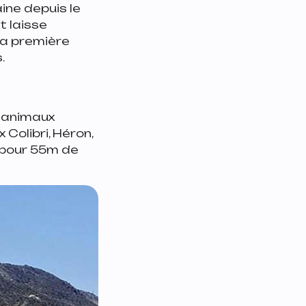
ine depuis le
t laisse
la première
.
s animaux
 Colibri, Héron,
g pour 55m de