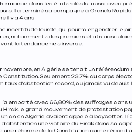
rformance, dans les états-clés lui aussi, avec pr
ours. Il a terminé sa campagne à Grands Rapids,
 il y a 4 ans.
ne incertitude lourde, qui pourra engendrer le pi
res, notamment si les premiers états basculaie
vant la tendance ne s’inverse.
 novembre, en Algérie se tenait un référendum 
Constitution. Seulement 23,7% du corps électo
 Un taux d’abstention record, du jamais vu depui
 qui l’a emporté avec 66,80% des suffrages dans 
u Hirak, le grand mouvement de protestation pop
un an en Algérie, avaient appelé à boycotter. Il f
d’abstention une victoire du Hirak dans sa cap
e une réforme de la Constitution qui ne répond 