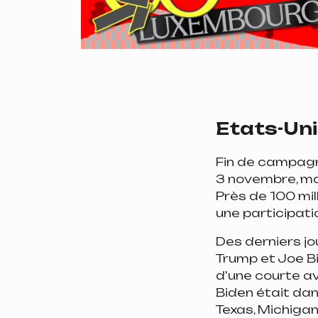
Etats-Uni
Fin de campagn
3 novembre, ma
Près de 100 mil
une participati
Des derniers j
Trump et Joe Bi
d’une courte ava
Biden était dans
Texas, Michigan