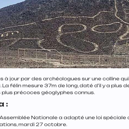
mis à jour par des archéologues sur une colline qu
La félin mesure 37m de long, daté d’il y a plus d
es plus précoces géoglyphes connus.
 :
’Assemblée Nationale a adopté une loi spéciale 
ations, mardi 27 octobre.