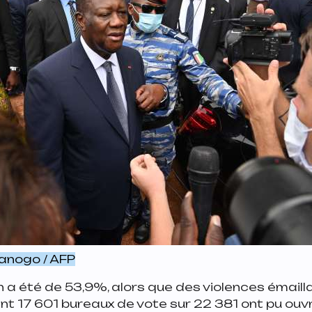
Sanogo / AFP
n a été de 53,9%, alors que des violences émailla
t 17 601 bureaux de vote sur 22 381 ont pu ouvri