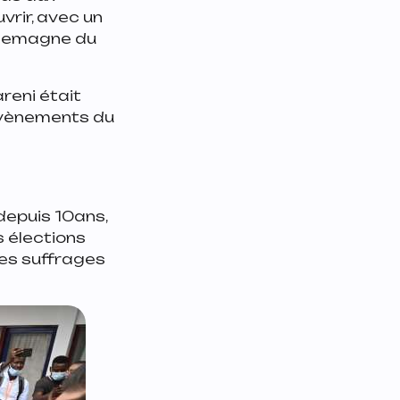
vrir, avec un
Allemagne du
reni était
évènements du
depuis 10ans,
s élections
des suffrages