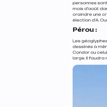
personnes sont 
mois d’août da
craindre une cr
élection d’A. 
Pérou
:
Les géoglyphes
dessinés à même 
Condor ou celui
large. Il faudr