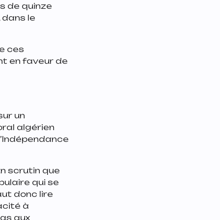
ès de quinze
 dans le
re ces
nt en faveur de
sur un
ral algérien
s l’Indépendance
un scrutin que
ulaire qui se
aut donc lire
acité à
pas aux