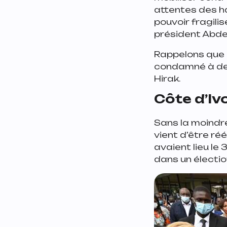
attentes des ha
pouvoir fragili
président Abde
Rappelons que l
condamné à deu
Hirak.
Côte d’Ivo
Sans la moindre
vient d’être ré
avaient lieu le
dans un électio