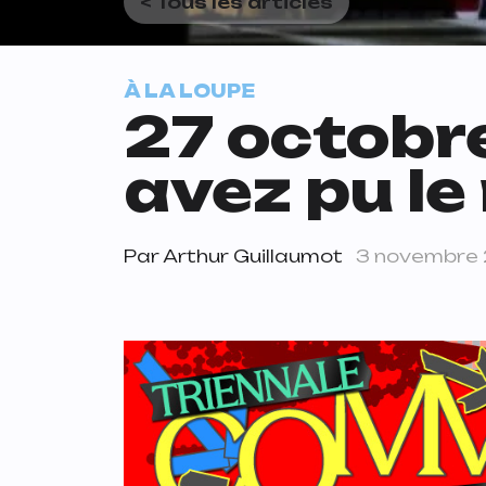
< Tous les articles
À LA LOUPE
27 octobr
avez pu l
Par
Arthur Guillaumot
3 novembre