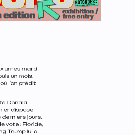
ux urnes mardi
uis un mois.
où l’on prédit
ts, Donald
nier dispose
 derniers jours,
 vote : Floride,
g. Trump lui a