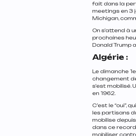
fait dans la pe
meetings en 3 j
Michigan, comme
On s’attend à u
prochaines heu
Donald Trump a
Algérie :
Le dimanche 1er
changement de 
s’est mobilisé.
en 1962.
C’est le “oui”,
les partisans d
mobilise depuis 
dans ce record 
mobiliser contr