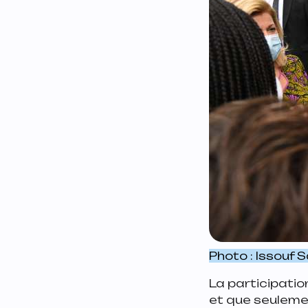
Photo : Issouf 
La participatio
et que seulemen