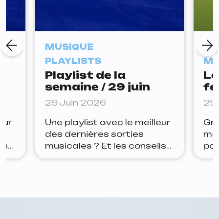
MUSIQUE
AG
PLAYLISTS
MU
Playlist de la
Le
semaine / 29 juin
fe
ce
29 Juin 2026
29 
eur
Une playlist avec le meilleur
Gro
des dernières sorties
mei
ls
musicales ? Et les conseils
pou
ter
de la rédaction pour rester
Gen
à jour ? Lets go. Arthur Joe
div
e
la panic — tudum Depuis
tou
ans
quelques semaines, Joe la
FES
panic teasait ce nouveau
DA
des
morceau sur Insta, il est
BO