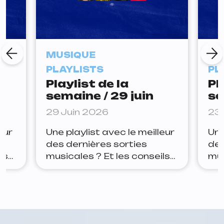
MUSIQUE
MU
PLAYLISTS
PL
Playlist de la
Pl
semaine / 29 juin
se
29 Juin 2026
23 
eur
Une playlist avec le meilleur
Une
des dernières sorties
des
ls
musicales ? Et les conseils
mus
ter
de la rédaction pour rester
de 
Yoa
à jour ? Lets go. Arthur Joe
à j
ue
la panic — tudum Depuis
Jan
quelques semaines, Joe la
est
ait
panic teasait ce nouveau
apr