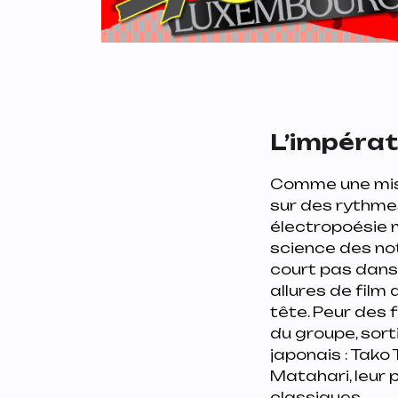
L’impératr
Comme une mis
sur des rythmes
électropoésie m
science des not
court pas dans 
allures de film
tête. Peur des f
du groupe, sorti
japonais : Tako
Matahari
, leur
classiques.