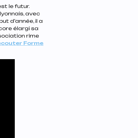
t le futur.
lyonnais, avec
ut d’année, il a
encore élargi sa
sociation rime
écouter Forme