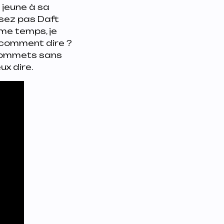
 jeune à sa
ssez pas Daft
ème temps, je
e comment dire ?
 sommets sans
ux dire.