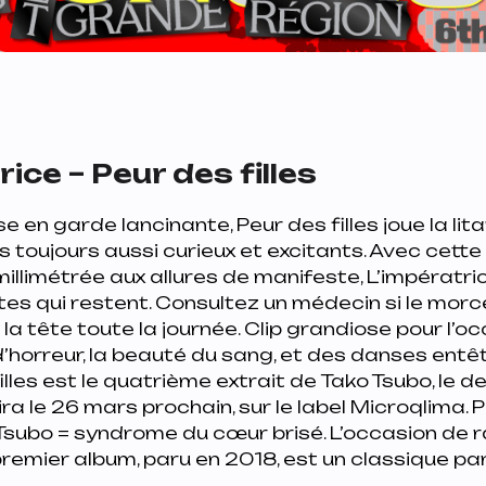
ice – Peur des filles
e en garde lancinante,
Peur des filles
joue la lit
 toujours aussi curieux et excitants. Avec cette
illimétrée aux allures de manifeste, L’impératri
es qui restent. Consultez un médecin si le mor
la tête toute la journée. Clip grandiose pour l’oc
 d’horreur, la beauté du sang, et des danses ent
illes est le quatrième extrait de
Tako Tsubo
, le 
ra le 26 mars prochain, sur le label Microqlima. P
 Tsubo = syndrome du cœur brisé. L’occasion de 
 premier album, paru en 2018, est un classique pa