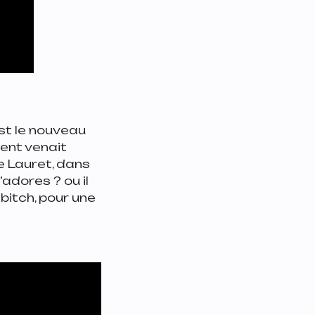
st le nouveau
ent venait
 Lauret, dans
’adores ?
ou
il
ibitch, pour une