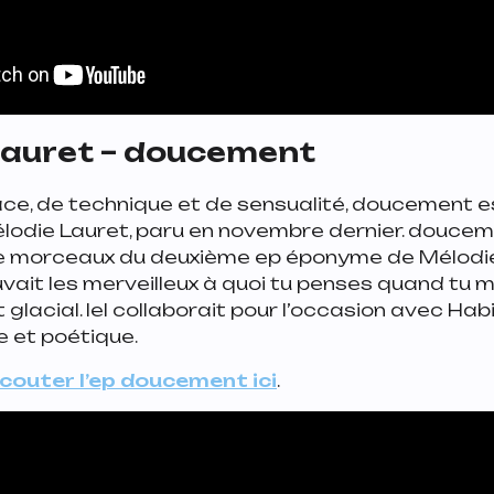
Lauret – doucement
âce, de technique et de sensualité, doucement e
odie Lauret, paru en novembre dernier. doucem
 de morceaux du deuxième ep éponyme de Mélodie
uvait les merveilleux
à quoi tu penses quand tu m
 glacial
. Iel collaborait pour l’occasion avec Hab
 et poétique.
couter l’ep doucement ici
.