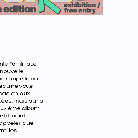
anie féministe
 nouvelle
ce rappelle sa
ceau ne vous
casion, aux
êtées, mais sans
deuxième album
etit point
rappeler que
rmi les