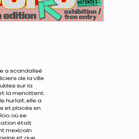
ce a scandalisé
ers de la ville
bles sur la
 et la menottent.
 hurlait, elle a
s et placés en
Roo, où se
ation était
nt mexicain
 peine et que