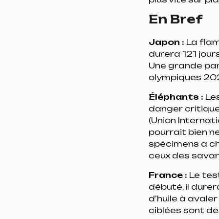
En Bref
Japon
:
La flam
durera 121 jours
Une grande par
olympiques 202
Éléphants
:
Les
danger critique 
(Union Internat
pourrait bien n
spécimens a ch
ceux des savan
France
:
Le tes
débuté, il dure
d’huile à avale
ciblées sont d