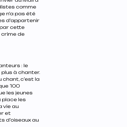
hadistes comme
e n’a pas été
es d’appartenir
 par cette
n crime de
nteurs : le
e plus à chanter.
u chant, c’est la
 que 100
ue les jeunes
 place les
a vie au
r et
ts d’oiseaux au