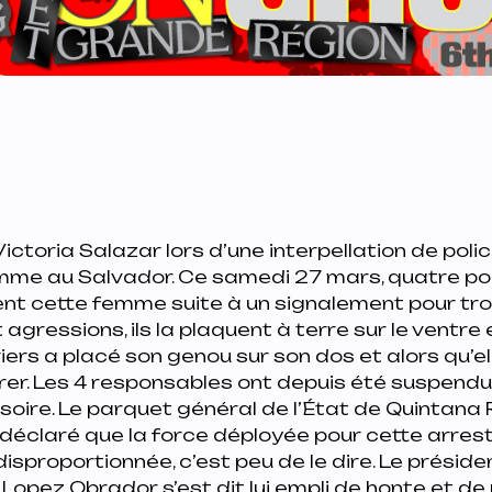
ictoria Salazar lors d’une interpellation de poli
e au Salvador. Ce samedi 27 mars, quatre polici
nt cette femme suite à un signalement pour trou
 agressions, ils la plaquent à terre sur le ventre
ers a placé son genou sur son dos et alors qu’elle
rer. Les 4 responsables ont depuis été suspendu
soire. Le parquet général de l’État de Quintana 
 déclaré que la force déployée pour cette arrest
sproportionnée, c’est peu de le dire. Le préside
opez Obrador s’est dit lui empli de honte et de