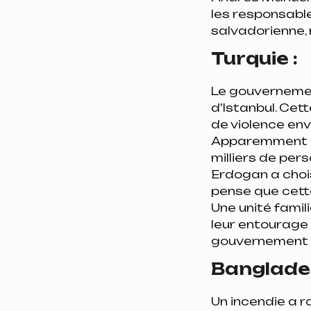
les responsable
salvadorienne,
Turquie :
Le gouvernement
d’Istanbul. Cet
de violence env
Apparemment c’
milliers de per
Erdogan a chois
pense que cette
Une unité fami
leur entourage 
gouvernement 
Banglades
Un incendie a r