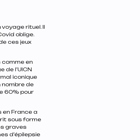
oyage rituel. Il
Covid oblige.
de ces jeux
és comme en
ge de l’UICN
imal iconique
on nombre de
de 60% pour
s en France a
crit sous forme
ies graves
es d’épilepsie