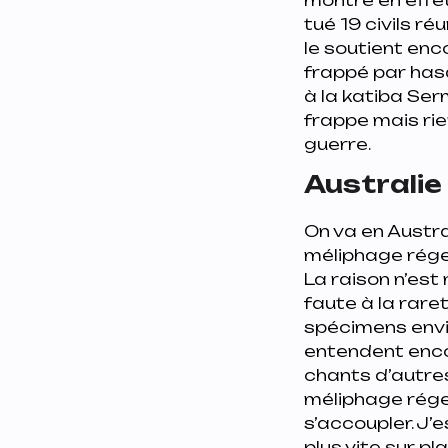
tué 19 civils r
le soutient en
frappé par hasa
à la katiba Serm
frappe mais rie
guerre.
Australie 
On va en Austra
méliphage régent
La raison n’est 
faute à la raret
spécimens envir
entendent encor
chants d’autres
méliphage régen
s’accoupler. J’
plus vite sur pl