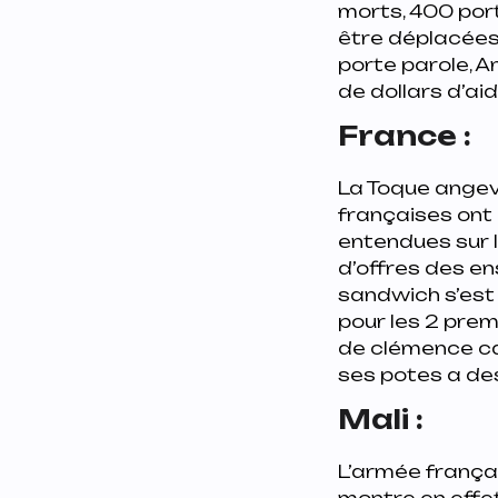
morts, 400 por
être déplacées.
porte parole, An
de dollars d’ai
France :
La Toque angev
françaises ont 
entendues sur l
d’offres des e
sandwich s’est 
pour les 2 prem
de clémence car
ses potes a de
Mali :
L’armée frança
montre en effet