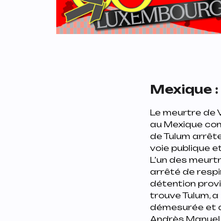
Mexique :
Le meurtre de V
au Mexique comm
de Tulum arrête
voie publique et
L’un des meurtri
arrêté de respi
détention provi
trouve Tulum, a
démesurée et di
Andrès Manuel L