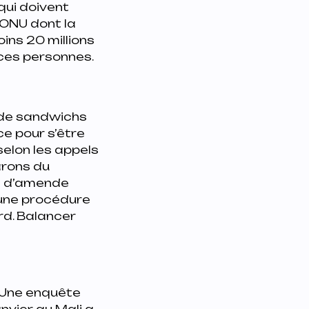
qui doivent
’ONU dont la
oins 20 millions
 ces personnes.
 de sandwichs
ce pour s’être
selon les appels
arons du
os d’amende
 une procédure
rd. Balancer
. Une enquête
nvier au Mali a