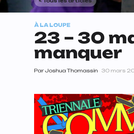
< Tous les articles
À LA LOUPE
23 – 30 ma
manquer
Par
Joshua Thomassin
30 mars 2