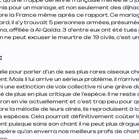
éunis pour un mariage, et non seulement des dij
core la France même après ce rapport. Ce mariag
rd, il s’y trouvait 5 personnes armées, présumé
a, affiliée à Al-Qaïda. 3 d’entre eux ont été tués
n ne peut excuser le meurtre de 19 civils, c’est u
:
lie pour parler d’un de ses plus rares oiseaux cha
. Mais il lui arrive un sérieux problème, il n’arriv
ni une extinction de voix collective ni une grève d
é de plus en plus critique de l’espèce. Il ne reste
on en vie actuellement et c’est trop peu pour q
e la mélodie de leurs ainés, ils reproduisent à la
 espèces. Cela pourrait définitivement coûter l
t puisque sans son chant il ne peut plus drague
espère qu’on enverra nos meilleurs profs de chan
ace.