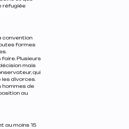
e réfugiée
la convention
 toutes formes
es.
aire. Plusieurs
décision mais
onservateur, qui
 les divorces.
des hommes de
position au
nt au moins 15