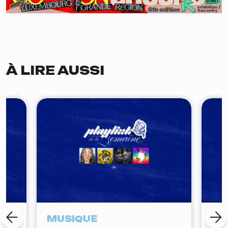
À LIRE AUSSI
MUSIQUE
MU