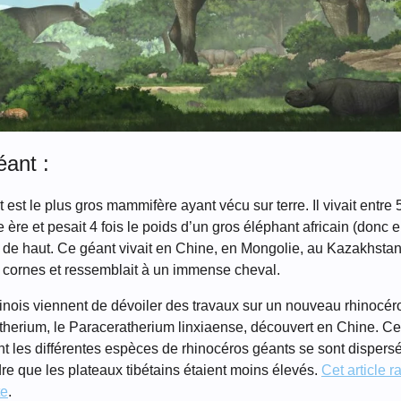
éant :
est le plus gros mammifère ayant vécu sur terre. Il vivait entre 5
 ère et pesait 4 fois le poids d’un gros éléphant africain (donc e
 de haut. Ce géant vivait en Chine, en Mongolie, au Kazakhstan
e cornes et ressemblait à un immense cheval.
inois viennent de dévoiler des travaux sur un nouveau rhinocér
herium, le Paraceratherium linxiaense, découvert en Chine. Ce
les différentes espèces de rhinocéros géants se sont dispersée
e que les plateaux tibétains étaient moins élevés.
Cet article 
te
.