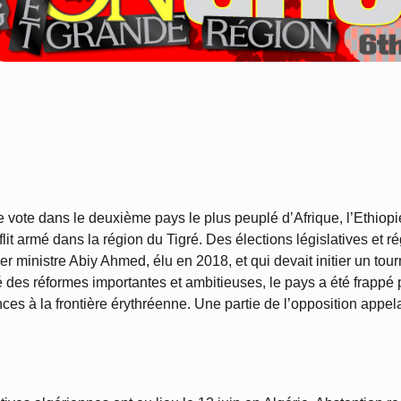
de vote dans le deuxième pays le plus peuplé d’Afrique, l’Ethio
lit armé dans la région du Tigré. Des élections législatives et r
ier ministre Abiy Ahmed, élu en 2018, et qui devait initier un to
 des réformes importantes et ambitieuses, le pays a été frappé 
nces à la frontière érythréenne. Une partie de l’opposition appel