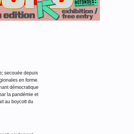
pie; secouée depuis
égionales en forme
urnant démocratique
par la pandémie et
ait au boycott du