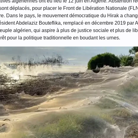
atives algériennes ont eu lieu le 12 juin en Algérie. Abstention 
sont déplacés, pour placer le Front de Libération Nationale (FLN
ore. Dans le pays, le mouvement démocratique du Hirak a changé
résident Abdelaziz Bouteflika, remplacé en décembre 2019 par 
uple algérien, qui aspire à plus de justice sociale et plus de lib
êt pour la politique traditionnelle en boudant les urnes.