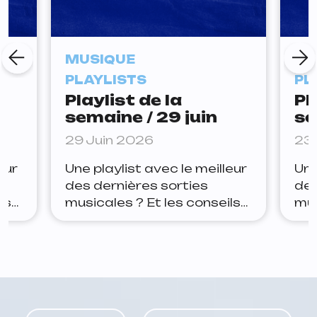
MUSIQUE
MU
PLAYLISTS
PL
Playlist de la
Pl
semaine / 29 juin
se
29 Juin 2026
23 
eur
Une playlist avec le meilleur
Une
des dernières sorties
des
ls
musicales ? Et les conseils
mus
ter
de la rédaction pour rester
de 
Yoa
à jour ? Lets go. Arthur Joe
à j
ue
la panic — tudum Depuis
Jan
quelques semaines, Joe la
est
ait
panic teasait ce nouveau
apr
de
morceau sur Insta, il est
pre