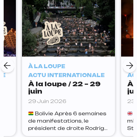
À LA LOUPE
À 
LE
ACTU INTERNATIONALE
AC
À la loupe / 22 – 29
À 
juin
ju
29 Juin 2026
23 
Bolivie Après 6 semaines
R
de manifestations, le
min
président de droite Rodrigo
Sta
se
Paz a signé un accord avec
dém