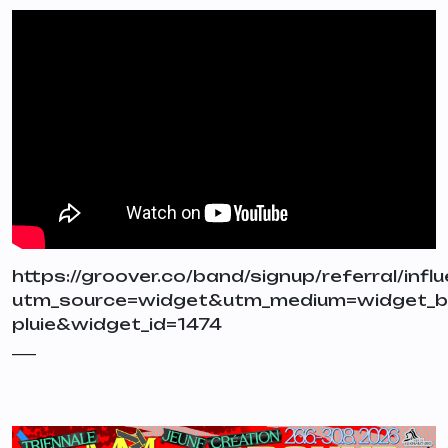
https://groover.co/band/signup/referral/infl
utm_source=widget&utm_medium=widget_b
pluie&widget_id=1474
___