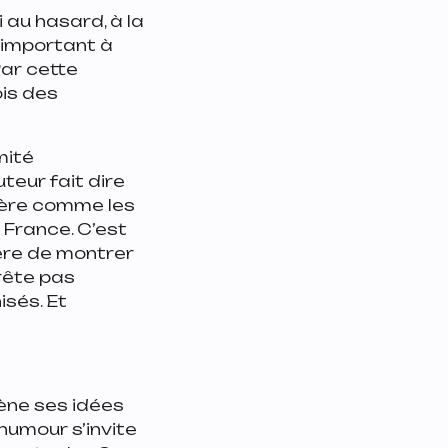
 au hasard, à la
d’important à
Par cette
ois des
mité
teur fait dire
idère comme les
 France. C’est
ière de montrer
rrête pas
isés. Et
mène ses idées
’humour s’invite