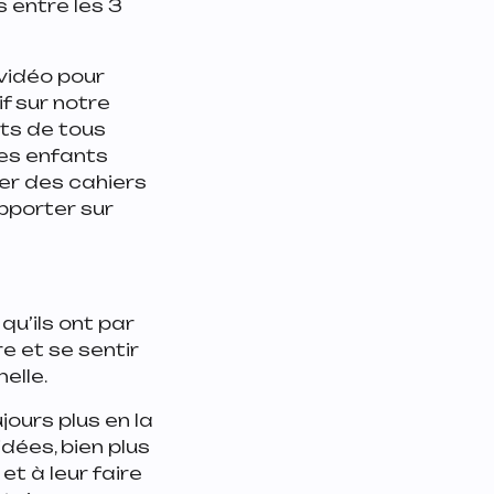
 entre les 3
 vidéo pour
f sur notre
nts de tous
ues enfants
yer des cahiers
apporter sur
u’ils ont par
e et se sentir
elle.
jours plus en la
dées, bien plus
et à leur faire