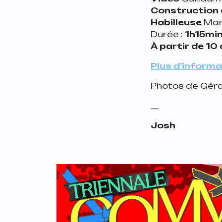
Construction
Habilleuse
Man
Durée :
1h15mi
À
partir de 10
Plus d’informat
Photos de Géra
__
Josh