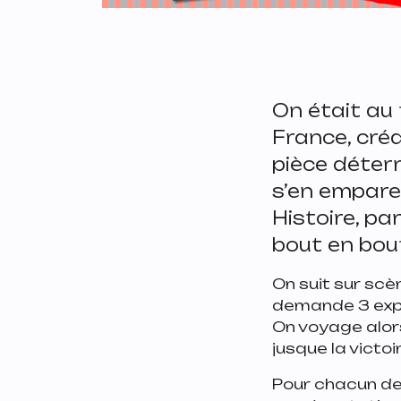
On était au
France
, cré
pièce déterr
s’en empare
Histoire, par
bout en bou
On suit sur scèn
demande 3 expo
On voyage alors
jusque la victo
Pour chacun de