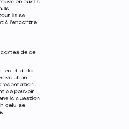
uve en eux. Ils
 Ils
ut, ils se
nt à l’encontre
 cartes de ce
ines et de la
 Révolution
présentation :
nt de pouvoir
ène la question
, celui se
e.