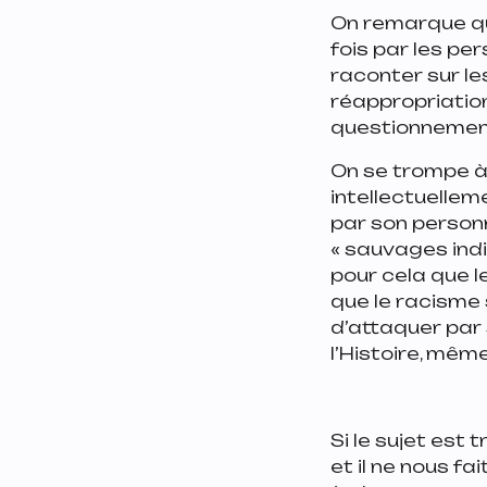
On remarque qu’
fois par les pe
raconter sur le
réappropriation
questionnement
On se trompe à 
intellectuellem
par son personn
« sauvages indi
pour cela que l
que le racisme s
d’attaquer par 
l’Histoire, même
Si le sujet est
et il ne nous fa