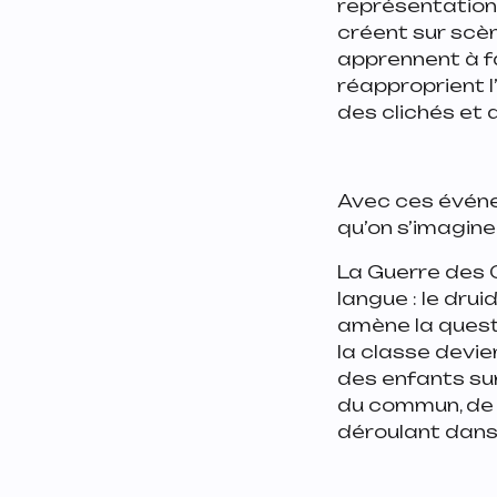
représentation,
créent sur scèn
apprennent à fai
réapproprient l’
des clichés et d
Avec ces événem
qu’on s’imagine
La Guerre des G
langue : le dru
amène la questi
la classe devi
des enfants su
du commun, de l
déroulant dans 