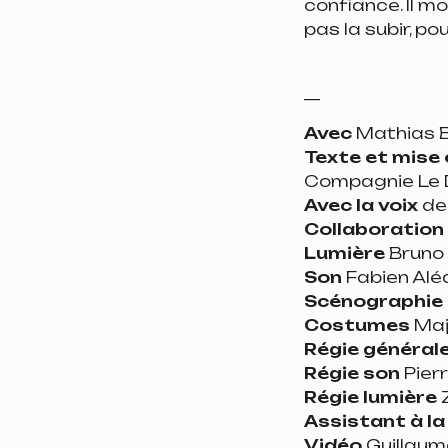
confiance. Il mo
pas la subir, p
__
Avec
Mathias B
Texte et mise 
Compagnie Le D
Avec la voix
de
Collaboration
Lumière
Bruno 
Son
Fabien Aléa
Scénographie
Costumes
Maj
Régie général
Régie son
Pier
Régie lumière
Assistant à la
Vidéo
Guillaum