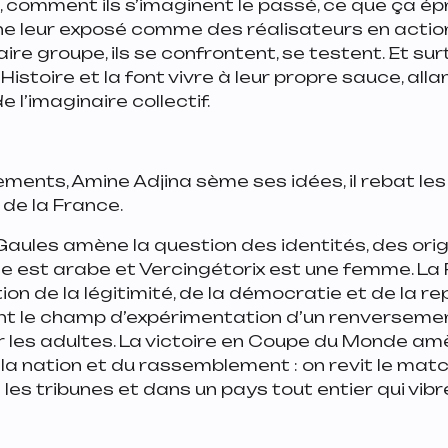
 comment ils s’imaginent le passé, ce que ça épro
e leur exposé comme des réalisateurs en action.
re groupe, ils se confrontent, se testent. Et surto
Histoire et la font vivre à leur propre sauce, alla
e l’imaginaire collectif.
ents, Amine Adjina sème ses idées, il rebat les
 de la France.
aules amène la question des identités, des orig
ide est arabe et Vercingétorix est une femme. La
on de la légitimité, de la démocratie et de la re
ent le champ d’expérimentation d’un renverseme
r les adultes. La victoire en Coupe du Monde am
a nation et du rassemblement : on revit le match
les tribunes et dans un pays tout entier qui vibr