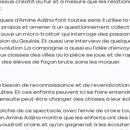
sus créatif, au fur et à mesure que les relations
.
ues d’Amine Adjina font toutes sens. Il utilise la
propos et amener à un questionnement collecti
trouve un micro-trottoir qui interroge des passa
ision du Gaulois. Et aussi une interview de quelq
évolution. La compagnie a aussi eu l’idée d’envo
x classes des villes où la pièce se joue, et de r
 des élèves de façon brute, sans les moquer.
 besoin de reconnaissance et de revendication q
ltes. Et ces enfants peuvent ici se faire entendr
ensuite peut-être changer des choses à leur éch
aîchis de ce spectacle, avec l’envie de croire tou
n. Amine Adjina montre que les enfants ont des i
voudrait croire, et qu’on gagnerait à les écouter 