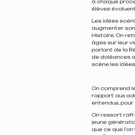
à chaque proces
élèves évoluent
Les idées scéniq
augmenter son 
Histoire. On re
âges sur leur v
parlant de la R
de doléances au
scène les idées
On comprend le
rapport aux adu
entendus, pour 
On ressort rafr
jeune génératio
que ce que l’on 