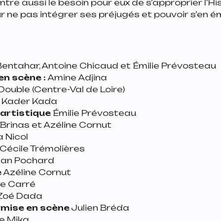
ntre aussi le besoin pour eux de s’approprier l’Hi
our ne pas intégrer ses préjugés et pouvoir s’en é
entahar, Antoine Chicaud et Émilie Prévosteau
en scène :
Amine Adjina
ouble (Centre-Val de Loire)
 Kader Kada
 artistique
Émilie Prévosteau
Brinas et Azéline Cornut
 Nicol
Cécile Trémolières
an Pochard
e
Azéline Cornut
re Carré
Zoé Dada
 mise en scène
Julien Bréda
e Mika