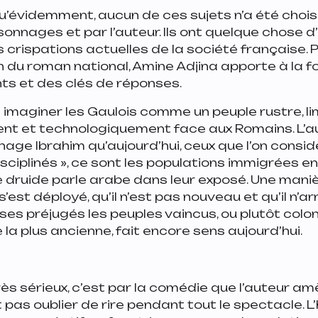
évidemment, aucun de ces sujets n’a été choisi
rsonnages et par l’auteur. Ils ont quelque chose 
s crispations actuelles de la société française. 
 du roman national, Amine Adjina apporte à la f
s et des clés de réponses.
imaginer les Gaulois comme un peuple rustre, li
ent et technologiquement face aux Romains. L’au
age Ibrahim qu’aujourd’hui, ceux que l’on cons
sciplinés »
, ce sont les populations immigrées en
e druide parle arabe dans leur exposé. Une man
’est déployé, qu’il n’est pas nouveau et qu’il n’a
ses préjugés les peuples vaincus, ou plutôt colon
 la plus ancienne, fait encore sens aujourd’hui.
 très sérieux, c’est par la comédie que l’auteur a
it pas oublier de rire pendant tout le spectacle. L