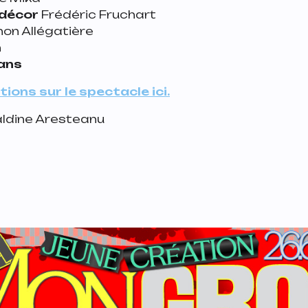
 décor
Frédéric Fruchart
on Allégatière
n
 ans
ions sur le spectacle ici.
ldine Aresteanu