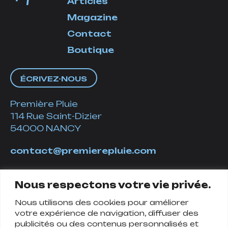
Articles
Magazine
Contact
Boutique
ÉCRIVEZ-NOUS
Première Pluie
114 Rue Saint-Dizier
54000 NANCY
contact@premierepluie.com
06 51 14 01 19
Nous respectons votre vie privée.
Nous utilisons des cookies pour améliorer
Suivez-nous
votre expérience de navigation, diffuser des
publicités ou des contenus personnalisés et