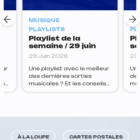
MUSIQUE
MU
PLAYLISTS
PL
Playlist de la
Pl
semaine / 29 juin
se
29 Juin 2026
23 
eur
Une playlist avec le meilleur
Une
des dernières sorties
des
ls
musicales ? Et les conseils
mus
ter
de la rédaction pour rester
de 
Yoa
à jour ? Lets go. Arthur Joe
à j
ue
la panic — tudum Depuis
Jan
quelques semaines, Joe la
est
ait
panic teasait ce nouveau
apr
de
morceau sur Insta, il est
pre
me
enfin dispo, et il rejoint
fle
À LA LOUPE
CARTES POSTALES