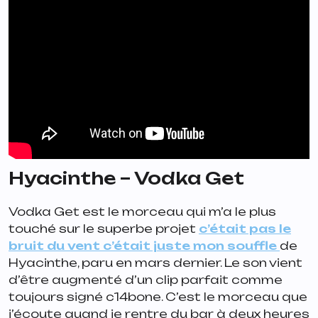
Hyacinthe – Vodka Get
Vodka Get
est le morceau qui m’a le plus
touché sur le superbe projet
c’était pas le
bruit du vent c’était juste mon souffle
de
Hyacinthe, paru en mars dernier. Le son vient
d’être augmenté d’un clip parfait comme
toujours signé c14bone. C’est le morceau que
j’écoute quand je rentre du bar à deux heures