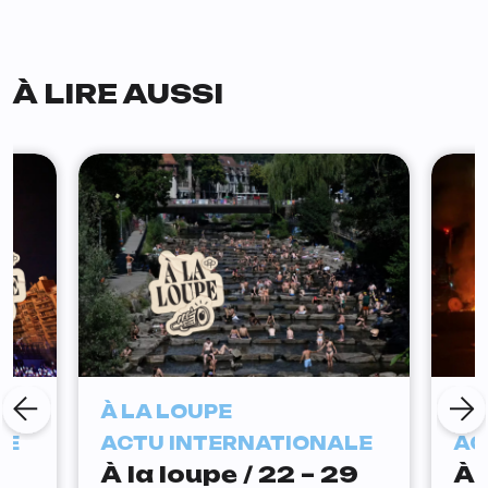
À LIRE AUSSI
À LA LOUPE
À 
LE
ACTU INTERNATIONALE
AC
À la loupe / 22 – 29
À 