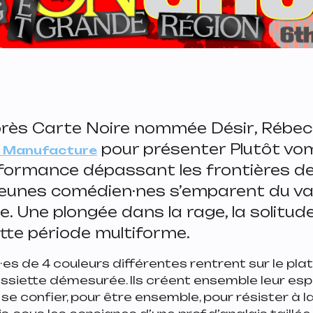
près
Carte Noire nommée Désir
, Rébec
pour présenter
Plutôt vomi
a Manufacture
rformance dépassant les frontières de
4 jeunes comédien·nes s’emparent du va
e. Une plongée dans la rage, la solitude
tte période multiforme.
é·es de 4 couleurs différentes rentrent sur le pl
siette démesurée. Ils créent ensemble leur espac
r se confier, pour être ensemble, pour résister à 