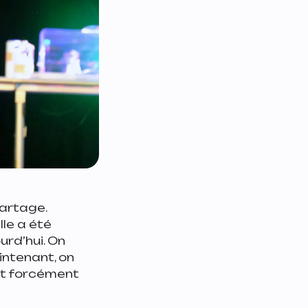
partage.
lle a été
urd’hui. On
aintenant, on
est forcément