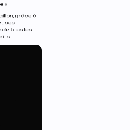
e »
illon, grâce à
et ses
e de tous les
rits.