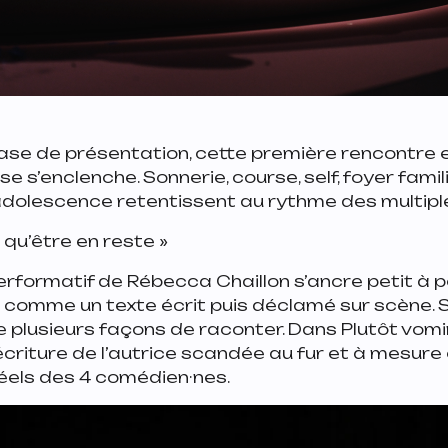
ase de présentation, cette première rencontre 
alse s’enclenche. Sonnerie, course, self, foyer famili
adolescence retentissent au rythme des multipl
 qu’être en reste »
performatif de Rébecca Chaillon s’ancre petit à pe
comme un texte écrit puis déclamé sur scène. S
ise plusieurs façons de raconter. Dans
Plutôt vomir
’écriture de l’autrice scandée au fur et à mesure 
els des 4 comédien·nes.