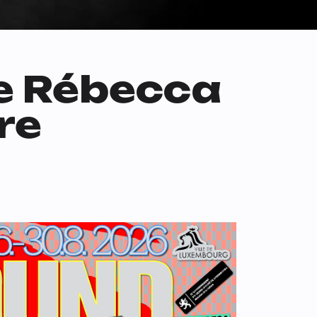
 de Rébecca
re