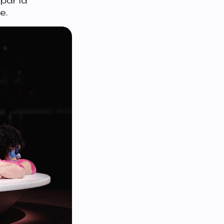
 par la
e.