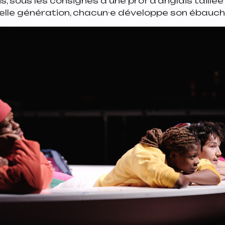
s, sous les consignes d’une prof d’anglais taillée
elle génération, chacun·e développe son ébauch