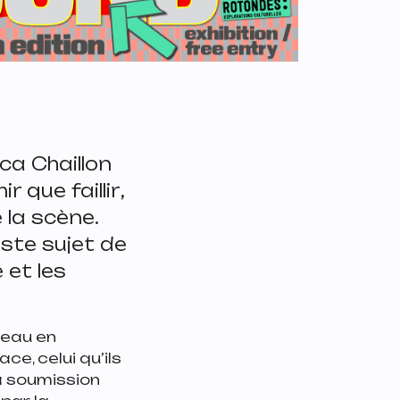
ca Chaillon
r que faillir
,
 la scène.
ste sujet de
 et les
ateau en
e, celui qu’ils
la soumission