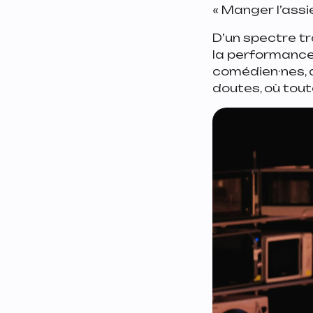
« Manger l’assi
D’un spectre tr
la performance 
comédien·nes, ar
doutes, où toute