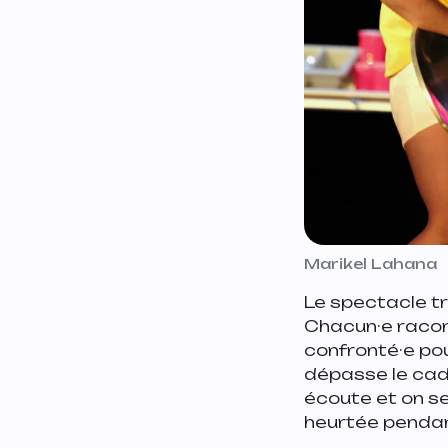
Marikel Lahana
Le spectacle tr
Chacun·e raconte 
confronté·e pou
dépasse le cadre
écoute et on se
heurtée pendan