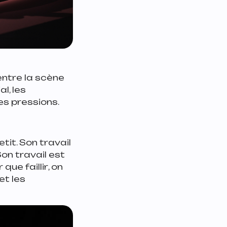
entre la scène
al, les
es pressions.
tit. Son travail
on travail est
 que faillir
, on
et les