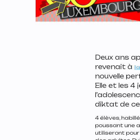
Deux ans a
revenait à
l
nouvelle pe
Elle et les 
l’adolescenc
diktat de ce
4 élèves, habill
poussant une as
utiliseront pou