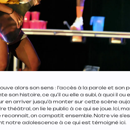
ouve alors son sens : l’accès à la parole et son 
son histoire, ce qu’il ou elle a subi, à quoi il ou e
r en arriver jusqu’à monter sur cette scène aujo
 théâtral, on lie le public à ce qui se joue. Ici, m
 reconnait, on compatit ensemble. Notre vie s’
t notre adolescence à ce qui est témoigné ici.