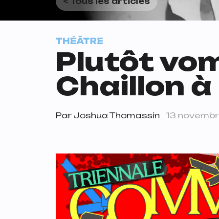
< Tous les articles
THÉÂTRE
Plutôt vom
Chaillon 
Par
Joshua Thomassin
13 novemb