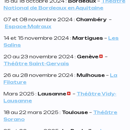
15 au 18 octobre 2024 :
Bordeaux
–
Théâtre
National de Bordeaux en Aquitaine
07 et 08 novembre 2024 :
Chambéry
–
Espace Malraux
14 et 15 novembre 2024 :
Martigues
–
Les
Salins
20 au 23 novembre 2024 :
Genève
–
Théâtre Saint-Gervais
26 au 28 novembre 2024 :
Mulhouse
–
La
Filature
Mars 2025 :
Lausanne
–
Théâtre Vidy-
Lausanne
18 au 22 mars 2025 :
Toulouse
–
Théâtre
Sorano