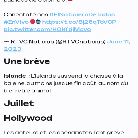
Conéctate con
#ElNoticieroDeTodos
#EnVivo
https://t.co/8j26qToVCP
pic.twitter.com/HOKfdjMcvo
— RTVC Noticias (@RTVCnoticias)
June 11,
2023
Une brève
Islande :
L’Islande suspend la chasse à la
baleine, au moins jusque fin août, au nom du
bien-être animal.
Juillet
️
Hollywood
Les acteurs et les scénaristes font grève