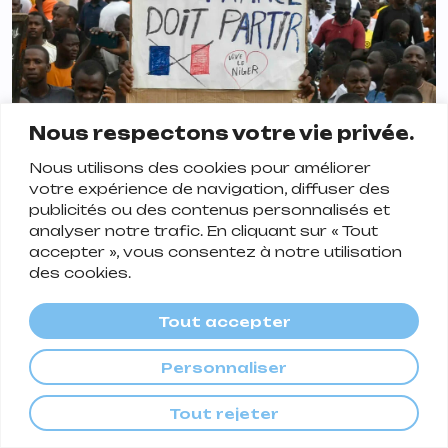
Nous respectons votre vie privée.
Nous utilisons des cookies pour améliorer
votre expérience de navigation, diffuser des
publicités ou des contenus personnalisés et
analyser notre trafic. En cliquant sur « Tout
ALTERNATE CROP / AFP
accepter », vous consentez à notre utilisation
Grèce
des cookies.
Feux de forêt en Grèce, les plus importants
Tout accepter
de l’histoire de l’Union Européenne. Plus de
150 000 hectares brûlés et 28 morts sont à
Personnaliser
déplorer.
Tout rejeter
Août
️