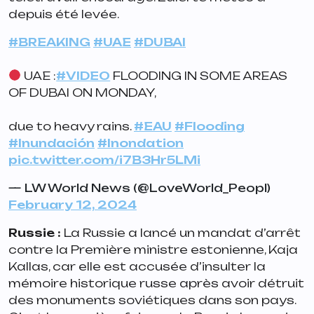
depuis été levée.
#BREAKING
#UAE
#DUBAI
UAE :
#VIDEO
FLOODING IN SOME AREAS
OF DUBAI ON MONDAY,
due to heavy rains.
#EAU
#Flooding
#Inundación
#Inondation
pic.twitter.com/i7B3Hr5LMi
— LW World News (@LoveWorld_Peopl)
February 12, 2024
Russie :
La Russie a lancé un mandat d’arrêt
contre la Première ministre estonienne, Kaja
Kallas, car elle est accusée d’insulter la
mémoire historique russe après avoir détruit
des monuments soviétiques dans son pays.