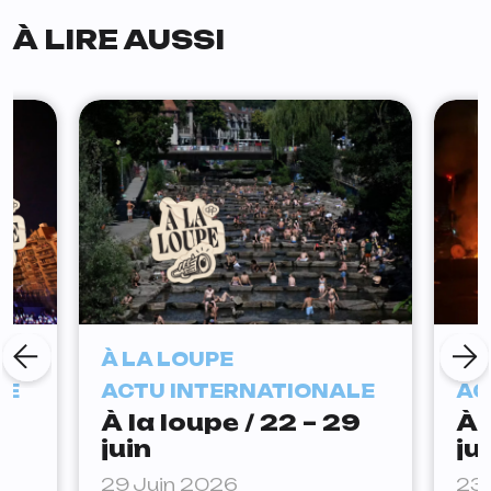
À LIRE AUSSI
À LA LOUPE
À 
LE
ACTU INTERNATIONALE
AC
À la loupe / 22 – 29
À 
juin
ju
29 Juin 2026
23 