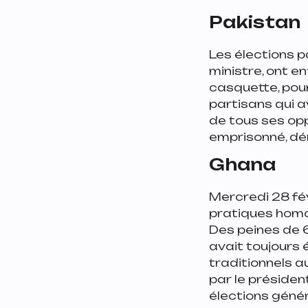
Pakistan
Les élections p
ministre, ont e
casquette, pou
partisans qui av
de tous ses opp
emprisonné, dé
Ghana
Mercredi 28 fév
pratiques homo
Des peines de 6
avait toujours ét
traditionnels au
par le présiden
élections géné