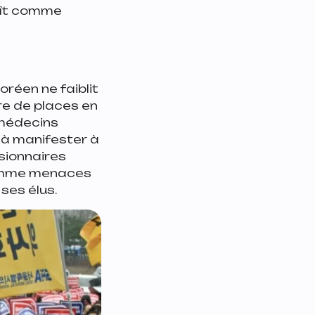
raît comme
réen ne faiblit
re de places en
 médecins
s à manifester à
sionnaires
comme menaces
 ses élus.