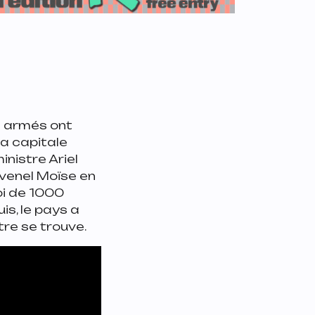
s armés ont
la capitale
inistre Ariel
ovenel Moïse en
oi de 1000
is, le pays a
tre se trouve.