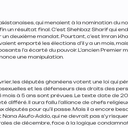
akistanaises, qui menaient à la nomination du 
nfin un résultat final. C’est Shehbaz Sharif qui e
r un deuxième mandat. Pourtant, c’est Imran Kha
aient emporté les élections d’il y a un mois, mai
osants l’a écarté du pouvoir. L’ancien Premier mi
nonce une manipulation.
rier, les députés ghanéens votent une loi qui pén
sexuelles et les défenseurs des droits des per
 mois à 5 ans sont prévues. Le texte date de 20
é différé. Il aura fallu l’alliance de chefs religieu
x députés pour qu’il passe. Mais il a encore besoi
t Nana Akufo-Addo, qui ne devrait pas s’y risque
rales de décembre, face à la logique condamnat