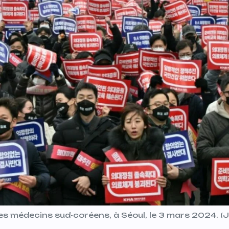
s médecins sud-coréens, à Séoul, le 3 mars 2024. (