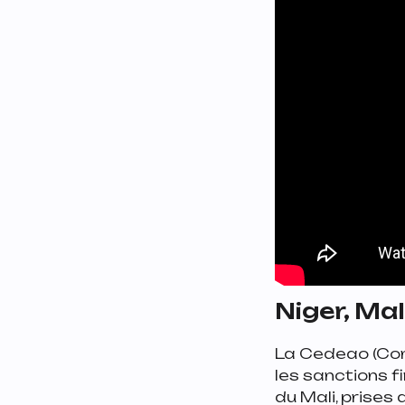
Niger, Ma
La Cedeao (Com
les sanctions f
du Mali, prises