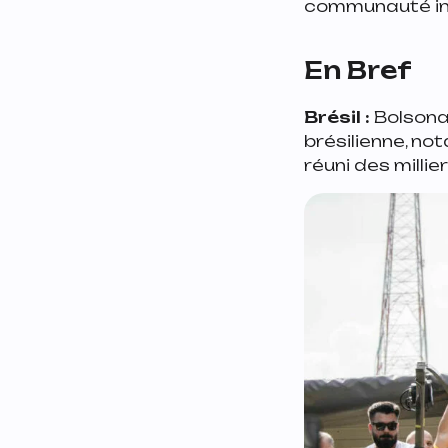
communauté inte
En Bref
Brésil :
Bolsonar
brésilienne, no
réuni des milli