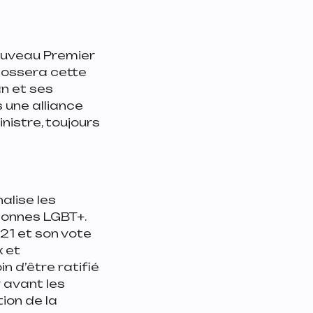
nouveau Premier
ndossera cette
n et ses
s une alliance
nistre, toujours
alise les
sonnes LGBT+.
21 et son vote
x et
n d’être ratifié
r avant les
ion de la