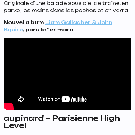
Originale d’une balade sous ciel de traîne, en
parka, les mains dans les poches et on verra.
Nouvel album
Liam Gallagher & John
Squire
, paru le 1er mars.
aupinard – Parisienne High
Level