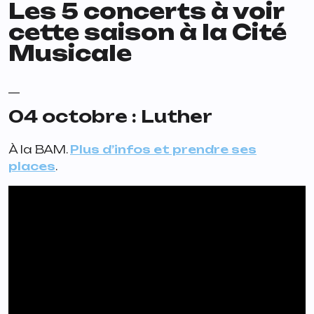
Les 5 concerts à voir
cette saison à la Cité
Musicale
__
04 octobre : Luther
À la BAM.
Plus d’infos et prendre ses
places
.