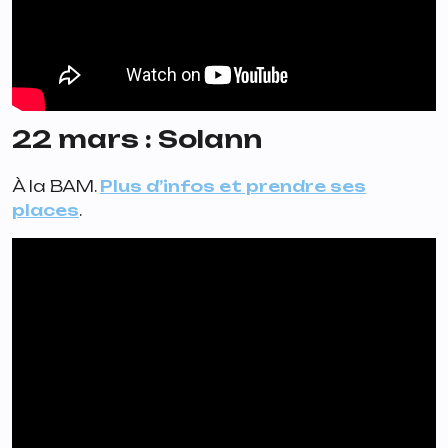
22 mars : Solann
À la BAM.
Plus d’infos et prendre ses
places
.