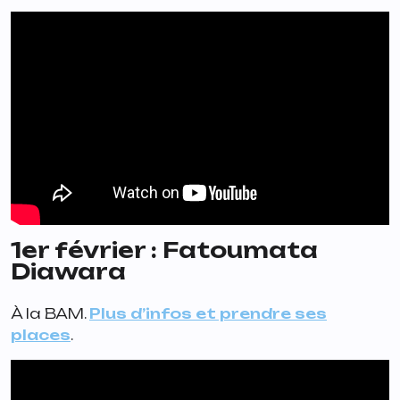
1er février : Fatoumata
Diawara
À la BAM.
Plus d’infos et prendre ses
places
.